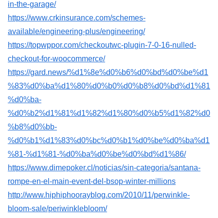
in-the-garage/
https://www.crkinsurance.com/schemes-
available/engineering-plus/engineering/
https://topwppor.com/checkoutwc-plugin-7-0-16-nulled-
checkout-for-woocommerce/
https://gard.news/%d1%8e%d0%b6%d0%bd%d0%be%d1
%83%d0%ba%d1%80%d0%b0%d0%b8%d0%bd%d1%81
%d0%ba-
%d0%b2%d1%81%d1%82%d1%80%d0%b5%d1%82%d0
%b8%d0%bb-
%d0%b1%d1%83%d0%bc%d0%b1%d0%be%d0%ba%d1
%81-%d1%81-%d0%ba%d0%be%d0%bd%d1%86/
https://www.dimepoker.cl/noticias/sin-categoria/santana-
rompe-en-el-main-event-del-bsop-winter-millions
http://www.hiphiphoorayblog.com/2010/11/perwinkle-
bloom-sale/periwinklebloom/