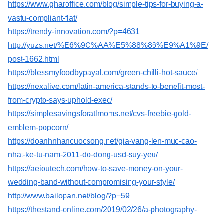
https://www.gharoffice.com/blog/simple-tips-for-buying-a-
vastu-compliant-flat/
https://trendy-innovation.com/?p=4631
http://yuzs.net/%E6%9C%AA%E5%88%86%E9%A1%9E/
post-1662.html
https://blessmyfoodbypayal.com/green-chilli-hot-sauce/
https://nexalive.com/latin-america-stands-to-benefit-most-
from-crypto-says-uphold-exec/
https://simplesavingsforatlmoms.net/cvs-freebie-gold-
emblem-popcorn/
https://doanhnhancuocsong.net/gia-vang-len-muc-cao-
nhat-ke-tu-nam-2011-do-dong-usd-suy-yeu/
https://aeioutech.com/how-to-save-money-on-your-
wedding-band-without-compromising-your-style/
http://www.bailopan.net/blog/?p=59
https://thestand-online.com/2019/02/26/a-photography-