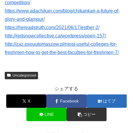
competition/
https://www.adachikan.com/blog/chikankari-a-future-of-
glory-and-glamour/
https://hereadstruth.com/2021/06/17/esther-2/
http://redsnowcollective.ca/wordpress/open-157/
http://zaz.psouutomaszow.pl/most-useful-colleges-for-
freshmen-how-to-get-the-best-faculties-for-freshmen-7/
Uncategorized
シェアする
X
Facebook
はてブ
LINE
コピー