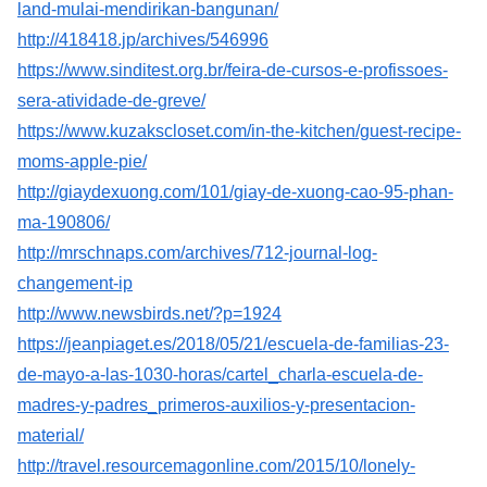
land-mulai-mendirikan-bangunan/
http://418418.jp/archives/546996
https://www.sinditest.org.br/feira-de-cursos-e-profissoes-
sera-atividade-de-greve/
https://www.kuzakscloset.com/in-the-kitchen/guest-recipe-
moms-apple-pie/
http://giaydexuong.com/101/giay-de-xuong-cao-95-phan-
ma-190806/
http://mrschnaps.com/archives/712-journal-log-
changement-ip
http://www.newsbirds.net/?p=1924
https://jeanpiaget.es/2018/05/21/escuela-de-familias-23-
de-mayo-a-las-1030-horas/cartel_charla-escuela-de-
madres-y-padres_primeros-auxilios-y-presentacion-
material/
http://travel.resourcemagonline.com/2015/10/lonely-