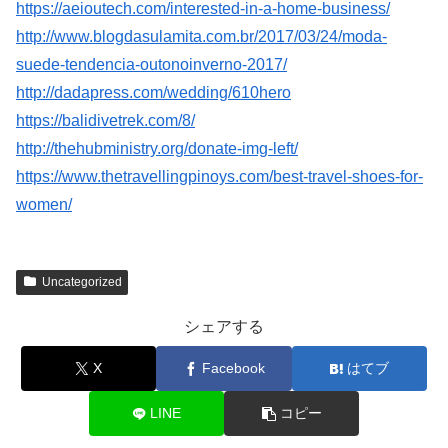
https://aeioutech.com/interested-in-a-home-business/
http://www.blogdasulamita.com.br/2017/03/24/moda-
suede-tendencia-outonoinverno-2017/
http://dadapress.com/wedding/610hero
https://balidivetrek.com/8/
http://thehubministry.org/donate-img-left/
https://www.thetravellingpinoys.com/best-travel-shoes-for-
women/
Uncategorized
シェアする
X
Facebook
はてブ
LINE
コピー