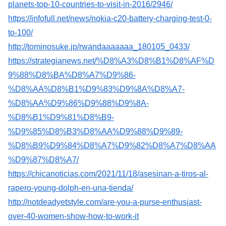
planets-top-10-countries-to-visit-in-2016/2946/
https://infofull.net/news/nokia-c20-battery-charging-test-0-
to-100/
http://tominosuke.jp/rwandaaaaaaa_180105_0433/
https://strategianews.net/%D8%A3%D8%B1%D8%AF%D
9%88%D8%BA%D8%A7%D9%86-
%D8%AA%D8%B1%D9%83%D9%8A%D8%A7-
%D8%AA%D9%86%D9%88%D9%8A-
%D8%B1%D9%81%D8%B9-
%D9%85%D8%B3%D8%AA%D9%88%D9%89-
%D8%B9%D9%84%D8%A7%D9%82%D8%A7%D8%AA
%D9%87%D8%A7/
https://chicanoticias.com/2021/11/18/asesinan-a-tiros-al-
rapero-young-dolph-en-una-tienda/
http://notdeadyetstyle.com/are-you-a-purse-enthusiast-
over-40-women-show-how-to-work-it