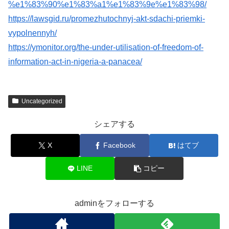
%e1%83%90%e1%83%a1%e1%83%9e%e1%83%98/
https://lawsgid.ru/promezhutochnyj-akt-sdachi-priemki-
vypolnennyh/
https://ymonitor.org/the-under-utilisation-of-freedom-of-
information-act-in-nigeria-a-panacea/
Uncategorized
シェアする
X
Facebook
はてブ
LINE
コピー
adminをフォローする