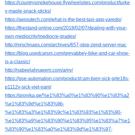
https://countrysmokehouse.flywheelsites.com/product/turke
y-maple-snack-sticks/
https://aeioutech.com/what-is-the-best-taxi-app-varedo/
https://thestand-online.com/2018/02/07/dealing-with-your-
own-mediocrity/mediocre-grades/
http://mrschnaps.com/archives/657-stop-zend-server-mac
https://blog.usedcarsni.com/greyabbey-bike-and-car-show-
is-a-classic/
http://nabeelahnaeem.com/amy/
https://gse-automation.com/product/cam-bien-sick-grte18s-
p1112v-sick-viet-nam/
https://qronika.ge/%e1%83%a0%e1%83%90%e1%83%a2
%e1%83%9d%e1%83%9b-
%e1%83%a3%e1%83%9c%e1%83%93%e1%83%90-
%e1%83%a9%e1%83%90%e1%83%95%e1%83%a7%e1
%83%90%e1%83%a0%e1%83%9d%e1%83%97-