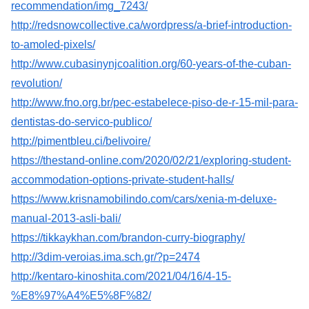
recommendation/img_7243/
http://redsnowcollective.ca/wordpress/a-brief-introduction-
to-amoled-pixels/
http://www.cubasinynjcoalition.org/60-years-of-the-cuban-
revolution/
http://www.fno.org.br/pec-estabelece-piso-de-r-15-mil-para-
dentistas-do-servico-publico/
http://pimentbleu.ci/belivoire/
https://thestand-online.com/2020/02/21/exploring-student-
accommodation-options-private-student-halls/
https://www.krisnamobilindo.com/cars/xenia-m-deluxe-
manual-2013-asli-bali/
https://tikkaykhan.com/brandon-curry-biography/
http://3dim-veroias.ima.sch.gr/?p=2474
http://kentaro-kinoshita.com/2021/04/16/4-15-
%E8%97%A4%E5%8F%82/