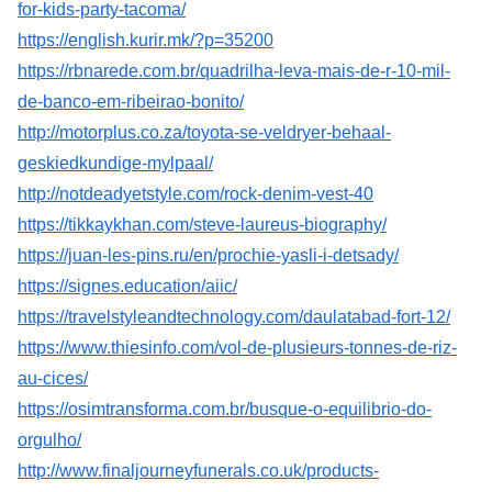
for-kids-party-tacoma/
https://english.kurir.mk/?p=35200
https://rbnarede.com.br/quadrilha-leva-mais-de-r-10-mil-
de-banco-em-ribeirao-bonito/
http://motorplus.co.za/toyota-se-veldryer-behaal-
geskiedkundige-mylpaal/
http://notdeadyetstyle.com/rock-denim-vest-40
https://tikkaykhan.com/steve-laureus-biography/
https://juan-les-pins.ru/en/prochie-yasli-i-detsady/
https://signes.education/aiic/
https://travelstyleandtechnology.com/daulatabad-fort-12/
https://www.thiesinfo.com/vol-de-plusieurs-tonnes-de-riz-
au-cices/
https://osimtransforma.com.br/busque-o-equilibrio-do-
orgulho/
http://www.finaljourneyfunerals.co.uk/products-