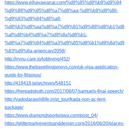
https://www.elhayawanat.com/%d9%85%d8%b9%d9%84
%d9%88%d9%85%d8%a7%d8%aa-%d8%b9%d9%86-
%d9%83%d9%84%d8%a8-
%d8%b3%d8%aa%d8%a7%d9%81%d9%88%d8%b1%d8
%af%d8%b4%d8%a7%d9%8a%d8%b1-
%d8%a7%d9%84%d8%a3%d9%85%d8%b1%d9%8a%d9
%83%d9%8a-american/2058/
http://iryou-care.jp/lobbying/452/
https://www.thetravellingpinoys.com/uk-visa-application-
guide-for-filipinos/
http://418418.jp/archives/548151
https://hereadstruth.com/2017/08/07/samuels-final-speech/
http://vadodarawildlife.in/st_tour/kada-non-ac-tent-
package/
https://www.diamondsportsiowa.com/post_04/
https://glitterpartyeventsanddesign.com/2016/06/20/places-