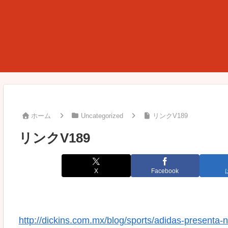
ホーム
Uncategorized
リンクV189
リンクV189
X
Facebook
http://dickins.com.mx/blog/sports/adidas-presenta-