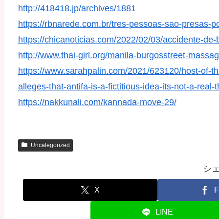
http://418418.jp/archives/1881
https://rbnarede.com.br/tres-pessoas-sao-presas-p
https://chicanoticias.com/2022/02/03/accidente-de-
http://www.thai-girl.org/manila-burgosstreet-massa
https://www.sarahpalin.com/2021/623120/host-of-t
alleges-that-antifa-is-a-fictitious-idea-its-not-a-real-t
https://nakkunali.com/kannada-move-29/
Uncategorized
シ
X
F
LINE