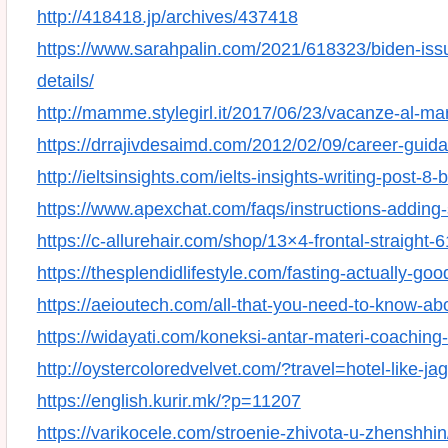
http://418418.jp/archives/437418
https://www.sarahpalin.com/2021/618323/biden-issu
details/
http://mamme.stylegirl.it/2017/06/23/vacanze-al-mar
https://drrajivdesaimd.com/2012/02/09/career-guid
http://ieltsinsights.com/ielts-insights-writing-post-
https://www.apexchat.com/faqs/instructions-adding
https://c-allurehair.com/shop/13×4-frontal-straight-6
https://thesplendidlifestyle.com/fasting-actually-goo
https://aeioutech.com/all-that-you-need-to-know-abo
https://widayati.com/koneksi-antar-materi-coachin
http://oystercoloredvelvet.com/?travel=hotel-like-j
https://english.kurir.mk/?p=11207
https://varikocele.com/stroenie-zhivota-u-zhenshhin