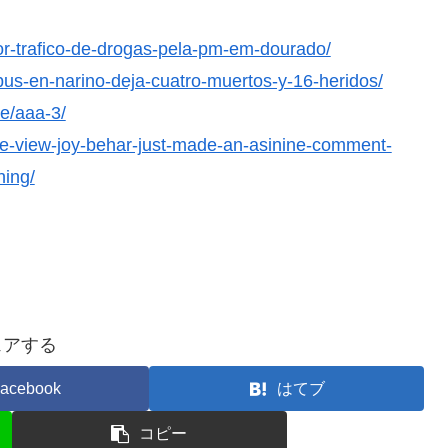
or-trafico-de-drogas-pela-pm-em-dourado/
bus-en-narino-deja-cuatro-muertos-y-16-heridos/
ge/aaa-3/
he-view-joy-behar-just-made-an-asinine-comment-
hing/
ェアする
acebook
はてブ
コピー