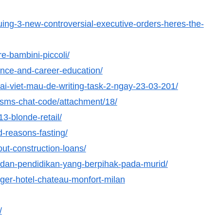
ing-3-new-controversial-executive-orders-heres-the-
e-bambini-piccoli/
ance-and-career-education/
8-bai-viet-mau-de-writing-task-2-ngay-23-03-201/
-sms-chat-code/attachment/18/
13-blonde-retail/
d-reasons-fasting/
ut-construction-loans/
g-dan-pendidikan-yang-berpihak-pada-murid/
agger-hotel-chateau-monfort-milan
/