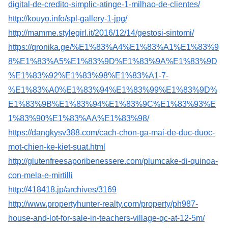
digital-de-credito-simplic-atinge-1-milhao-de-clientes/
http://kouyo.info/spl-gallery-1-jpg/
http://mamme.stylegirl.it/2016/12/14/gestosi-sintomi/
https://qronika.ge/%E1%83%A4%E1%83%A1%E1%83%9
8%E1%83%A5%E1%83%9D%E1%83%9A%E1%83%9D
%E1%83%92%E1%83%98%E1%83%A1-7-
%E1%83%A0%E1%83%94%E1%83%99%E1%83%9D%
E1%83%9B%E1%83%94%E1%83%9C%E1%83%93%E
1%83%90%E1%83%AA%E1%83%98/
https://dangkysv388.com/cach-chon-ga-mai-de-duc-duoc-
mot-chien-ke-kiet-suat.html
http://glutenfreesaporibenessere.com/plumcake-di-quinoa-
con-mela-e-mirtilli
http://418418.jp/archives/3169
http://www.propertyhunter-realty.com/property/ph987-
house-and-lot-for-sale-in-teachers-village-qc-at-12-5m/