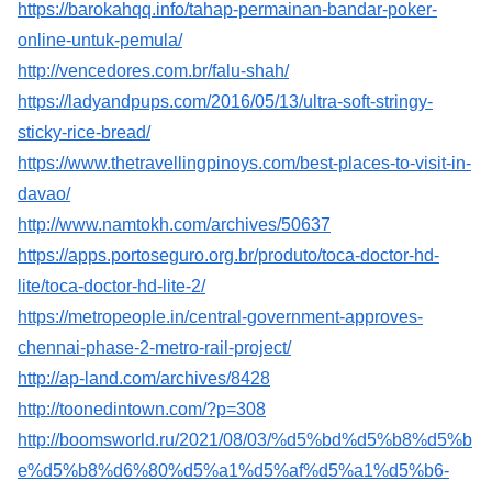
https://barokahqq.info/tahap-permainan-bandar-poker-
online-untuk-pemula/
http://vencedores.com.br/falu-shah/
https://ladyandpups.com/2016/05/13/ultra-soft-stringy-
sticky-rice-bread/
https://www.thetravellingpinoys.com/best-places-to-visit-in-
davao/
http://www.namtokh.com/archives/50637
https://apps.portoseguro.org.br/produto/toca-doctor-hd-
lite/toca-doctor-hd-lite-2/
https://metropeople.in/central-government-approves-
chennai-phase-2-metro-rail-project/
http://ap-land.com/archives/8428
http://toonedintown.com/?p=308
http://boomsworld.ru/2021/08/03/%d5%bd%d5%b8%d5%b
e%d5%b8%d6%80%d5%a1%d5%af%d5%a1%d5%b6-