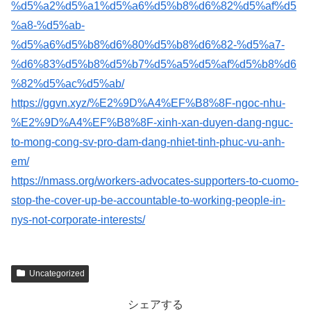
%d5%a2%d5%a1%d5%a6%d5%b8%d6%82%d5%af%d5
%a8-%d5%ab-
%d5%a6%d5%b8%d6%80%d5%b8%d6%82-%d5%a7-
%d6%83%d5%b8%d5%b7%d5%a5%d5%af%d5%b8%d6
%82%d5%ac%d5%ab/
https://ggvn.xyz/%E2%9D%A4%EF%B8%8F-ngoc-nhu-
%E2%9D%A4%EF%B8%8F-xinh-xan-duyen-dang-nguc-
to-mong-cong-sv-pro-dam-dang-nhiet-tinh-phuc-vu-anh-
em/
https://nmass.org/workers-advocates-supporters-to-cuomo-
stop-the-cover-up-be-accountable-to-working-people-in-
nys-not-corporate-interests/
Uncategorized
シェアする