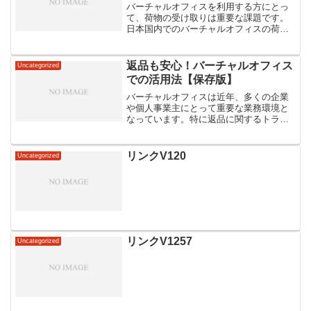
バーチャルオフィスを利用する方にとっ
て、荷物の受け取りは重要な課題です。
日本国内でのバーチャルオフィスの荷物
受け取り方法や注意点について知ってお
くことで、スムーズな業務運営が可能で
す。荷物を受け取るための手順や受け取
返品も安心！バーチャルオフィス
Uncategorized
り可能な物の種類、受け取...
での活用法【保存版】
バーチャルオフィスは近年、多くの企業
や個人事業主にとって重要な業務環境と
なっています。特に返品に関するトラブ
ルは避けたいもの。そこで、バーチャル
オフィスを活用することで、顧客対応や
事務処理をスムーズに行う方法をご紹介
リンクV120
Uncategorized
します。返品処理の効率化...
リンクV1257
Uncategorized