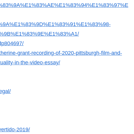
D%E1%83%9A%E1%83%AE%E1%83%94%E1%83%97%E
%9A%E1%83%9D%E1%83%91%E1%83%98-
%9B%E1%83%9E%E1%83%A1/
dp804697/
therine-grant-recording-of-2020-pittsburgh-film-and-
uality-in-the-video-essay/
egal/
vertido-2019/