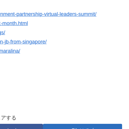
rnment-partnership-virtual-leaders-summit/
t-month.html
gs/
en-jb-from-singapore/
maralina/
ェアする