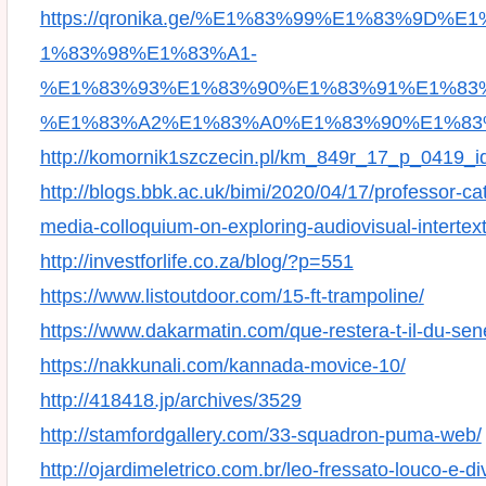
https://qronika.ge/%E1%83%99%E1%83%9
1%83%98%E1%83%A1-
%E1%83%93%E1%83%90%E1%83%91%E1%83
%E1%83%A2%E1%83%A0%E1%83%90%E1%83
http://komornik1szczecin.pl/km_849r_17_p_0419_i
http://blogs.bbk.ac.uk/bimi/2020/04/17/professor-ca
media-colloquium-on-exploring-audiovisual-intertext
http://investforlife.co.za/blog/?p=551
https://www.listoutdoor.com/15-ft-trampoline/
https://www.dakarmatin.com/que-restera-t-il-du-sen
https://nakkunali.com/kannada-movice-10/
http://418418.jp/archives/3529
http://stamfordgallery.com/33-squadron-puma-web/
http://ojardimeletrico.com.br/leo-fressato-louco-e-di