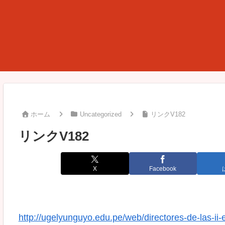
ホーム
Uncategorized
リンクV182
リンクV182
X
Facebook
http://ugelyunguyo.edu.pe/web/directores-de-las-ii-