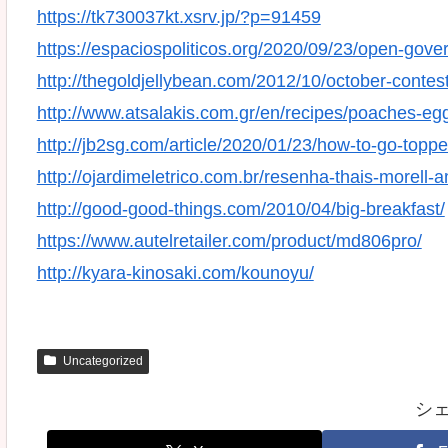
https://tk730037kt.xsrv.jp/?p=91459
https://espaciospoliticos.org/2020/09/23/open-gove
http://thegoldjellybean.com/2012/10/october-contes
http://www.atsalakis.com.gr/en/recipes/poaches-eg
http://jb2sg.com/article/2020/01/23/how-to-go-topp
http://ojardimeletrico.com.br/resenha-thais-morell-a
http://good-good-things.com/2010/04/big-breakfast/
https://www.autelretailer.com/product/md806pro/
http://kyara-kinosaki.com/kounoyu/
Uncategorized
シ