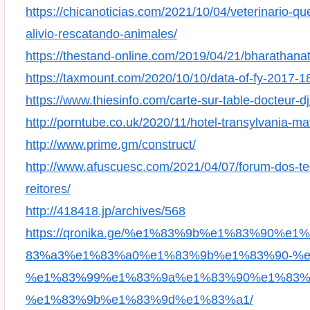
https://chicanoticias.com/2021/10/04/veterinario-q
alivio-rescatando-animales/
https://thestand-online.com/2019/04/21/bharathan
https://taxmount.com/2020/10/10/data-of-fy-2017-18
https://www.thiesinfo.com/carte-sur-table-docteur-dj
http://porntube.co.uk/2020/11/hotel-transylvania-m
http://www.prime.gm/construct/
http://www.afuscuesc.com/2021/04/07/forum-dos-te
reitores/
http://418418.jp/archives/568
https://qronika.ge/%e1%83%9b%e1%83%90
83%a3%e1%83%a0%e1%83%9b%e1%83%90-%e
%e1%83%99%e1%83%9a%e1%83%90%e1%83%
%e1%83%9b%e1%83%9d%e1%83%a1/