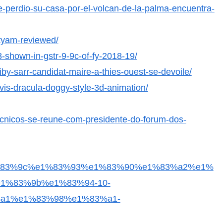
ue-perdio-su-casa-por-el-volcan-de-la-palma-encuentra-
atyam-reviewed/
-shown-in-gstr-9-9c-of-fy-2018-19/
iby-sarr-candidat-maire-a-thies-ouest-se-devoile/
avis-dracula-doggy-style-3d-animation/
cnicos-se-reune-com-presidente-do-forum-dos-
%e1%83%9c%e1%83%93%e1%83%90%e1%83%a2%e1%
1%83%9b%e1%83%94-10-
a1%e1%83%98%e1%83%a1-