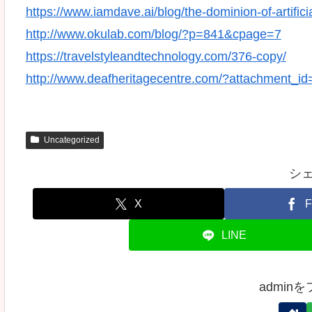
https://www.iamdave.ai/blog/the-dominion-of-artificia
http://www.okulab.com/blog/?p=841&cpage=7
https://travelstyleandtechnology.com/376-copy/
http://www.deafheritagecentre.com/?attachment_i
Uncategorized
シ
X
F
LINE
admin