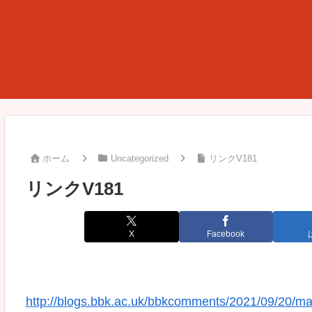
ホーム
Uncategorized
リンクV181
リンクV181
X
Facebook
http://blogs.bbk.ac.uk/bbkcomments/2021/09/20/ma