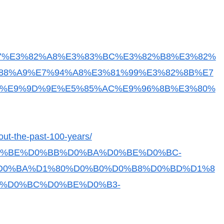
1%B7%E3%82%A8%E3%83%BC%E3%82%B8%E3%82%
88%A9%E7%94%A8%E3%81%99%E3%82%8B%E7
C%E9%9D%9E%E5%85%AC%E9%96%8B%E3%80%
out-the-past-100-years/
F%D0%BE%D0%BB%D0%BA%D0%BE%D0%BC-
D0%BA%D1%80%D0%B0%D0%B8%D0%BD%D1%8
1%D0%BC%D0%BE%D0%B3-