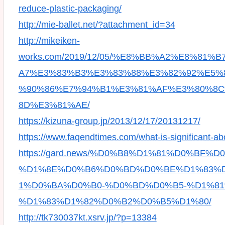
reduce-plastic-packaging/
http://mie-ballet.net/?attachment_id=34
http://mikeiken-
works.com/2019/12/05/%E8%BB%A2%E8%8
A7%E3%83%B3%E3%83%88%E3%82%92%E5%
%90%86%E7%94%B1%E3%81%AF%E3%80%8
8D%E3%81%AE/
https://kizuna-group.jp/2013/12/17/20131217/
https://www.faqendtimes.com/what-is-significant-ab
https://gard.news/%D0%B8%D1%81%D0%B
%D1%8E%D0%B6%D0%BD%D0%BE%D1%83%
1%D0%BA%D0%B0-%D0%BD%D0%B5-%D1%8
%D1%83%D1%82%D0%B2%D0%B5%D1%80/
http://tk730037kt.xsrv.jp/?p=13384