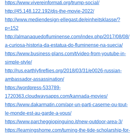
https://www.vivereinformati.org/trump-social/
http://45.148.122.192/djs-the-movie-2022/
http://www.mediendesign-ellegast.de/einheitsklasse/?
p=152
http://almanaquedofluminense.com/index.php/2017/08/08/
a-curiosa-historia-da-estatua-do-fluminense-na-suecia/
https://www.business-plans.com/t/video-from-youtube-in-
simple-style/
http://rus.earthlyfireflies.org/2018/03/31/e0026-russian-
ambassador-assassination/
https://wordpress-533789-
1720363.cloudwaysapps.com/kannada-movies/
https://www.dakarmatin.com/apr-un-parti-caserne-ou-tout-
le-monde-est-au-garde-a-vous/
https://www.parcheggiopinguino.it/new-outdoor-area-3/
https://learningshome.com/turning-the-tide-scholarship-for-