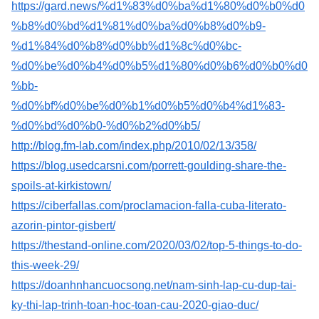
https://gard.news/%d1%83%d0%ba%d1%80%d0%b0%d0
%b8%d0%bd%d1%81%d0%ba%d0%b8%d0%b9-
%d1%84%d0%b8%d0%bb%d1%8c%d0%bc-
%d0%be%d0%b4%d0%b5%d1%80%d0%b6%d0%b0%d0
%bb-
%d0%bf%d0%be%d0%b1%d0%b5%d0%b4%d1%83-
%d0%bd%d0%b0-%d0%b2%d0%b5/
http://blog.fm-lab.com/index.php/2010/02/13/358/
https://blog.usedcarsni.com/porrett-goulding-share-the-
spoils-at-kirkistown/
https://ciberfallas.com/proclamacion-falla-cuba-literato-
azorin-pintor-gisbert/
https://thestand-online.com/2020/03/02/top-5-things-to-do-
this-week-29/
https://doanhnhancuocsong.net/nam-sinh-lap-cu-dup-tai-
ky-thi-lap-trinh-toan-hoc-toan-cau-2020-giao-duc/