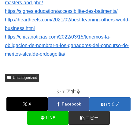
masters-and-phd/
https://signes.education/accessibilite-des-batiments/
http://iheartheels.com/2021/02/best-learning-others-world-
business.html
https://chicanoticias.com/2022/03/15/tenemos-la-
obligacion-de-nombrar-a-los-ganadores-del-concurso-de-
meritos-alcalde-ordosgoitia/
Uncategorized
シェアする
X
Facebook
はてブ
LINE
コピー