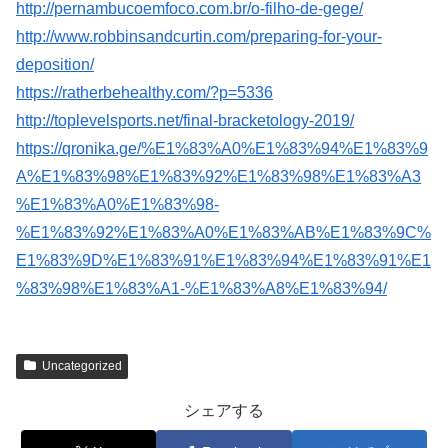
http://pernambucoemfoco.com.br/o-filho-de-gege/
http://www.robbinsandcurtin.com/preparing-for-your-
deposition/
https://ratherbehealthy.com/?p=5336
http://toplevelsports.net/final-bracketology-2019/
https://qronika.ge/%E1%83%A0%E1%83%94%E1%83%9
A%E1%83%98%E1%83%92%E1%83%98%E1%83%A3
%E1%83%A0%E1%83%98-
%E1%83%92%E1%83%A0%E1%83%AB%E1%83%9C%
E1%83%9D%E1%83%91%E1%83%94%E1%83%91%E1
%83%98%E1%83%A1-%E1%83%A8%E1%83%94/
Uncategorized
シェアする