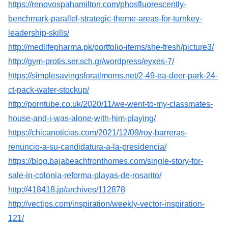
https://renovospahamilton.com/phosfluorescently-
benchmark-parallel-strategic-theme-areas-for-turnkey-
leadership-skills/
http://medlifepharma.pk/portfolio-items/she-fresh/picture3/
http://gym-protis.ser.sch.gr/wordpress/eyxes-7/
https://simplesavingsforatlmoms.net/2-49-ea-deer-park-24-
ct-pack-water-stockup/
http://porntube.co.uk/2020/11/we-went-to-my-classmates-
house-and-i-was-alone-with-him-playing/
https://chicanoticias.com/2021/12/09/roy-barreras-
renuncio-a-su-candidatura-a-la-presidencia/
https://blog.bajabeachfronthomes.com/single-story-for-
sale-in-colonia-reforma-playas-de-rosarito/
http://418418.jp/archives/112878
http://vectips.com/inspiration/weekly-vector-inspiration-
121/