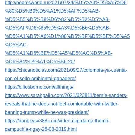
http://boomsworld.ru/2021/07/24/%D5%A3%D5%A5%D6
%80%D5%B9%D5%A1%D5%AF%D5%AB-
%D5%B5%D5%B8%D6%82%D5%B2%D5%A8-
%D5%AF%D6%85%D5%A3%D5%B6%D5%AB-
%D5%A1%D5%A6%D1%88%D5%BF%D5%BE%D5%A5
%D5%AC-
%D5%A1%D5%BE%D5%A5%D5%AC%D5%AB-
%D6%84%D5%A1%D5%B6-20/
https://chicanoticias.com/2021/09/27/colombia-ya-cuenta-
con-el-sello-ambiental-ganadero/
https://billosborne.com/allthings/
https://www.sarahpalin.com/2021/623811/bernie-sanders-
reveals-that-he-does-not-feel-comfortable-with-twitter-
banning-trump-while-he-was-president/
https://dangkysv388.com/video-clip-da-ga-thomo-
campuchia-ngay-28-08-2019.html