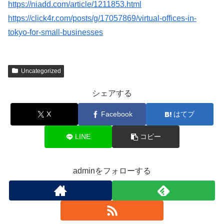
https://niadd.com/article/1211853.html
https://click4r.com/posts/g/17057869/virtual-offices-in-
tokyo-for-small-businesses
Uncategorized
シェアする
X
Facebook
はてブ
LINE
コピー
adminをフォローする