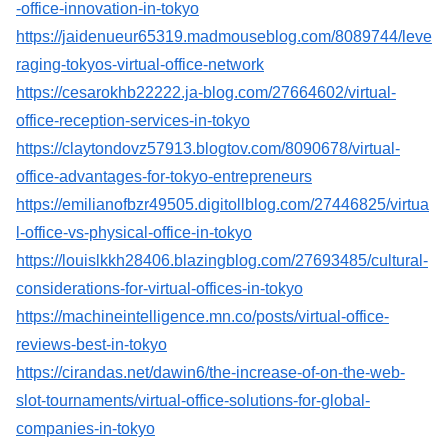
-office-innovation-in-tokyo
https://jaidenueur65319.madmouseblog.com/8089744/leve
raging-tokyos-virtual-office-network
https://cesarokhb22222.ja-blog.com/27664602/virtual-
office-reception-services-in-tokyo
https://claytondovz57913.blogtov.com/8090678/virtual-
office-advantages-for-tokyo-entrepreneurs
https://emilianofbzr49505.digitollblog.com/27446825/virtua
l-office-vs-physical-office-in-tokyo
https://louislkkh28406.blazingblog.com/27693485/cultural-
considerations-for-virtual-offices-in-tokyo
https://machineintelligence.mn.co/posts/virtual-office-
reviews-best-in-tokyo
https://cirandas.net/dawin6/the-increase-of-on-the-web-
slot-tournaments/virtual-office-solutions-for-global-
companies-in-tokyo