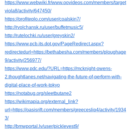
https://www.webwiki.fr/www.oovideos.com/members/target
viola8/activity/647450/
https://profiteplo.com/user/coalskin7/
http://rvolchansk.ru/user/buffetmusic5/
http://rutelochki.ru/user/greyskin2/
https://www.pcb.its.dot.gov/PageRedirect.aspx?
redirectedurl=https://bethabesha.com/members/ploughage
9/activity/256977/
https://www.pdc.edu/?URL=https://mcknight-owens-
2.thoughtlanes.net/navigating-the-future-of-perform-with-
digital-place-of-work-tokyo
https://notabug.org/sleetbutane2
https://wikimapia.org/external_link?
url=https://oasisrift.com/members/greeceslip4/activity/1934
3/
http://bmwportal.lv/user/picklevest9/