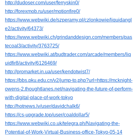
http://dudoser.com/user/ferryskin0/
http://forexmob.ru/user/motionfire0/
https://www.webwiki.de/szperamy.pl/czlonkowie/liquidangl
e2/activity/64373/
https://www.webwiki.ch/grindanddesign.com/members/pas
tecoal3/activity/3763725/
https://www.webwiki.at/budtrader.com/arcade/members/liq
uidfir8/activity/6126469/
http://promarket.in.ua/user/kendotwist7/
https://bbs.pku.edu.cn/v2/jump-to.php?url=https://mcknight-
owens-2.thoughtlanes.net/navigating-the-future-of-perform-
with-digital-place-of-work-tokyo
http://hotnews.lv/user/davidchalk6/
https://cs-upgrade.top/user/coaldollar5/
https://www.webwiki.co.uk/telegra.ph/Navigating-the-
Potential-of-Work-Virtual-Business-office-Tokyo-05-14