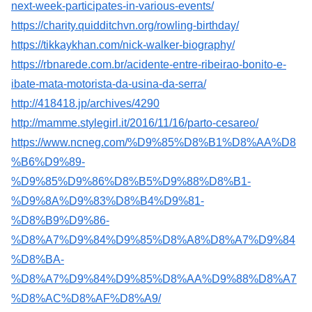
next-week-participates-in-various-events/
https://charity.quidditchvn.org/rowling-birthday/
https://tikkaykhan.com/nick-walker-biography/
https://rbnarede.com.br/acidente-entre-ribeirao-bonito-e-
ibate-mata-motorista-da-usina-da-serra/
http://418418.jp/archives/4290
http://mamme.stylegirl.it/2016/11/16/parto-cesareo/
https://www.ncneg.com/%D9%85%D8%B1%D8%AA%D8
%B6%D9%89-
%D9%85%D9%86%D8%B5%D9%88%D8%B1-
%D9%8A%D9%83%D8%B4%D9%81-
%D8%B9%D9%86-
%D8%A7%D9%84%D9%85%D8%A8%D8%A7%D9%84
%D8%BA-
%D8%A7%D9%84%D9%85%D8%AA%D9%88%D8%A7
%D8%AC%D8%AF%D8%A9/