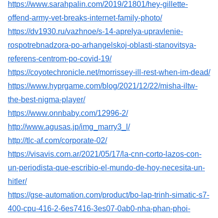
https://www.sarahpalin.com/2019/21801/hey-gillette-
offend-army-vet-breaks-internet-family-photo/
https://dv1930.ru/vazhnoe/s-14-aprelya-upravlenie-
rospotrebnadzora-po-arhangelskoj-oblasti-stanovitsya-
referens-centrom-po-covid-19/
https://coyotechronicle.net/morrissey-ill-rest-when-im-dead/
https://www.hyprgame.com/blog/2021/12/22/misha-iltw-
the-best-nigma-player/
https://www.onnbaby.com/12996-2/
http://www.agusas.jp/img_marry3_l/
http://tlc-af.com/corporate-02/
https://visavis.com.ar/2021/05/17/la-cnn-corto-lazos-con-
un-periodista-que-escribio-el-mundo-de-hoy-necesita-un-
hitler/
https://gse-automation.com/product/bo-lap-trinh-simatic-s7-
400-cpu-416-2-6es7416-3es07-0ab0-nha-phan-phoi-