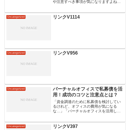
や注意すべき事項が気になりますよね。
契約解除は簡単にできるのか、解約料金
や期限に関する情報はどうなっているの
か、不安に感じることもあるかもしれま
リンクV1114
Uncategorized
せん。一方で、解約に関す...
リンクV956
Uncategorized
バーチャルオフィスで私募債を活
Uncategorized
用！成功のコツと注意点とは？
「資金調達のために私募債を検討してい
るけれど、オフィスの費用が気になる
な…」「バーチャルオフィスを活用して
経費を抑えたいけれど、私募債の発行は
可能なのかな…」私募債は企業の資金調
達手段として注目を集めており、バーチ
リンクV397
Uncategorized
ャルオフィスの活用で初期費...