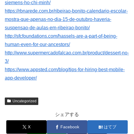
siemens-ho-chi-minh/
https://rbnarede.com.br/ribeirao-bonito-calendario-escolar-
mostra-que-apenas-no-dia-15-de-outubro-haveria-
suspensao-de-aulas-em-ribeirao-bonito/
http://sfcfoundations.com/hassels-are-a-part-of-being-
human-even-for-our-ancestors/
http://www.supermercadofalcao.com.br/product/dessert-no-
3/
https://www.appsted.com/blog/tips-for-hiring-best-mobile-
app-developer/
Uncategorized
シェアする
X
Facebook
はてブ