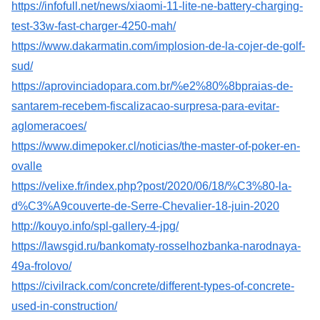
https://infofull.net/news/xiaomi-11-lite-ne-battery-charging-
test-33w-fast-charger-4250-mah/
https://www.dakarmatin.com/implosion-de-la-cojer-de-golf-
sud/
https://aprovinciadopara.com.br/%e2%80%8bpraias-de-
santarem-recebem-fiscalizacao-surpresa-para-evitar-
aglomeracoes/
https://www.dimepoker.cl/noticias/the-master-of-poker-en-
ovalle
https://velixe.fr/index.php?post/2020/06/18/%C3%80-la-
d%C3%A9couverte-de-Serre-Chevalier-18-juin-2020
http://kouyo.info/spl-gallery-4-jpg/
https://lawsgid.ru/bankomaty-rosselhozbanka-narodnaya-
49a-frolovo/
https://civilrack.com/concrete/different-types-of-concrete-
used-in-construction/