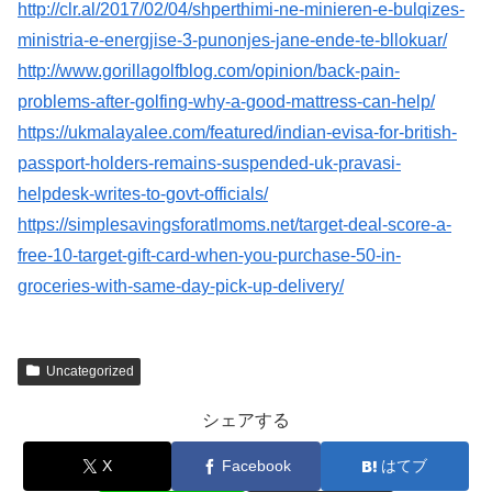
http://clr.al/2017/02/04/shperthimi-ne-minieren-e-bulqizes-
ministria-e-energjise-3-punonjes-jane-ende-te-bllokuar/
http://www.gorillagolfblog.com/opinion/back-pain-
problems-after-golfing-why-a-good-mattress-can-help/
https://ukmalayalee.com/featured/indian-evisa-for-british-
passport-holders-remains-suspended-uk-pravasi-
helpdesk-writes-to-govt-officials/
https://simplesavingsforatlmoms.net/target-deal-score-a-
free-10-target-gift-card-when-you-purchase-50-in-
groceries-with-same-day-pick-up-delivery/
Uncategorized
シェアする
X
Facebook
はてブ