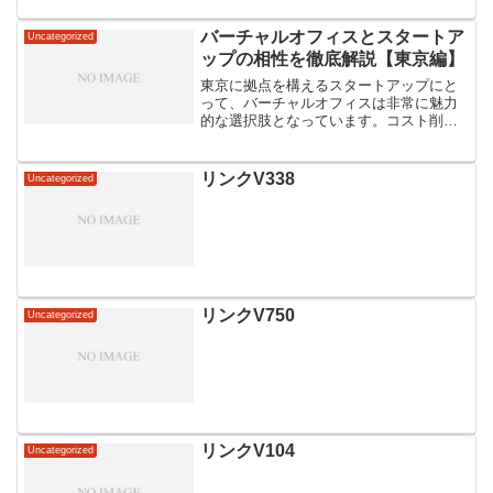
バーチャルオフィスとスタートア
Uncategorized
ップの相性を徹底解説【東京編】
東京に拠点を構えるスタートアップにと
って、バーチャルオフィスは非常に魅力
的な選択肢となっています。コスト削減
や柔軟な働き方を可能にするだけでな
く、プロのイメージを保つこともできま
す。この記事では、東京でのバーチャル
リンクV338
Uncategorized
オフィスの利用方法やメリッ...
リンクV750
Uncategorized
リンクV104
Uncategorized