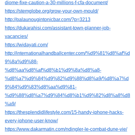
diome-fixe-caution-a-30-millions-f-cfa-document/
https://stemglobe.org/grow-your-own-mould/
http://palaunougintonicbar.com/?p=3213
https://dukarahisi.com/assistant-town-planner-job-
vacancies/
https://widayati.com/
http://internationalhandballcenter.com/%d9%81%d8%af%d
9%8a%d9%88-
%d8%aa%d8%af%d8%b1%d9%8a%d8%a8-
%d8%a7%d9%84%d9%82%d9%88%d8%a9/%d8%a7%d
9%84%d9%83%d8%aa%d9%81-
%d9%88%d8%a7%d9%84%d8%b1%d9%82%d8%a8%d8
%a9/
https://thesplendidlifestyle.com/15-handy-iphone-hacks-
every-iphone-user-know/
https://www.dakarmatin.com/ndingler-le-combat-dune-vie/