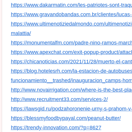
https://www.dakarmatin.com/les-patriotes-sont-traq
https://www.gravandobandas.com.br/clientes/lucas-
https://www.ultimenotiziedalmondo.com/ultimenotizi
malattia/
https://monumentalfm.com/padre-nino-ramos-march
https://www.apexchat.com/exit-popup-product/atta
https://chicanoticias.com/2021/11/28/muerto-el-cant
https://blog.hotelesrh.com/la-estacion-de-autobuse
funcionamiento__trashed/inauguracion_camps-hom
http://www.novairrigation.com/where-is-the-best-pl
http://www.recruitment33.com/services-2/
https://lawsgid.ru/podzahoronenie-urny-s-prahom-v
https://blessmyfoodbypayal.com/peanut-butter/
https://trendy-innovation.com/?p=8627