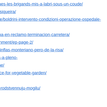
ues-les-brigands-mis-a-labri-sous-un-coude/
siqueira/
e/boldrini-intervento-condizioni-operazione-ospedale-
a-en-reclamo-terminacion-carretera/
chment/ep-page-2/
inflas-monteriano-pero-de-la-risa/
s-a-pleno-
e/
ace-for-vegetable-garden/
-rodstvennuju-mogilu/