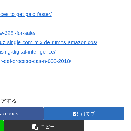
ces-to-get-paid-faster/
-328i-for-sale/
oduz-single-com-mix-de-ritmos-amazonicos/
ng-digital-intelligence/
ar-del-proceso-cas-n-003-2018/
ェアする
acebook
はてブ
コピー