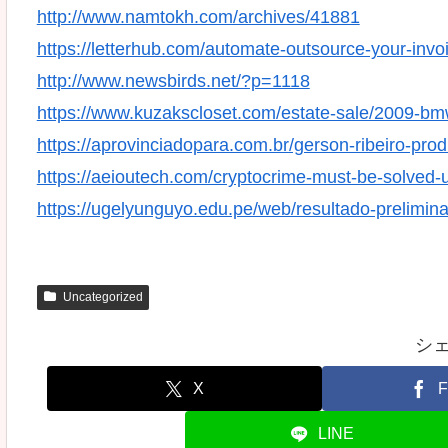
http://www.namtokh.com/archives/41881
https://letterhub.com/automate-outsource-your-invoi
http://www.newsbirds.net/?p=1118
https://www.kuzakscloset.com/estate-sale/2009-bmw
https://aprovinciadopara.com.br/gerson-ribeiro-pr
https://aeioutech.com/cryptocrime-must-be-solved-usi
https://ugelyunguyo.edu.pe/web/resultado-prelimin
Uncategorized
シ
X
F
LINE