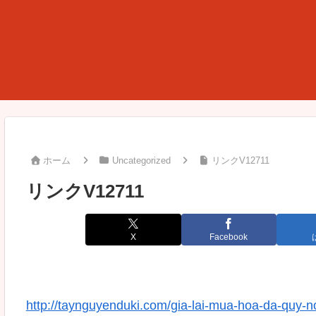
ホーム
Uncategorized
リンクV12711
リンクV12711
X
Facebook
http://taynguyenduki.com/gia-lai-mua-hoa-da-quy-n