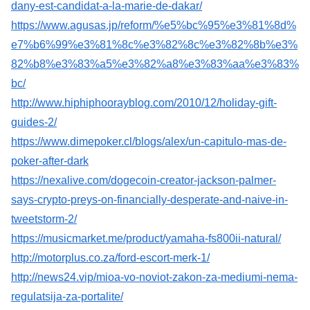
dany-est-candidat-a-la-marie-de-dakar/
https://www.agusas.jp/reform/%e5%bc%95%e3%81%8d%
e7%b6%99%e3%81%8c%e3%82%8c%e3%82%8b%e3%
82%b8%e3%83%a5%e3%82%a8%e3%83%aa%e3%83%
bc/
http://www.hiphiphoorayblog.com/2010/12/holiday-gift-
guides-2/
https://www.dimepoker.cl/blogs/alex/un-capitulo-mas-de-
poker-after-dark
https://nexalive.com/dogecoin-creator-jackson-palmer-
says-crypto-preys-on-financially-desperate-and-naive-in-
tweetstorm-2/
https://musicmarket.me/product/yamaha-fs800ii-natural/
http://motorplus.co.za/ford-escort-merk-1/
http://news24.vip/mioa-vo-noviot-zakon-za-mediumi-nema-
regulatsija-za-portalite/