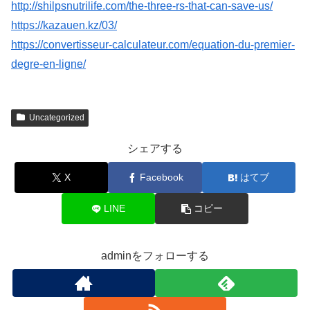
http://shilpsnutrilife.com/the-three-rs-that-can-save-us/
https://kazauen.kz/03/
https://convertisseur-calculateur.com/equation-du-premier-
degre-en-ligne/
Uncategorized
シェアする
X
Facebook
はてブ
LINE
コピー
adminをフォローする