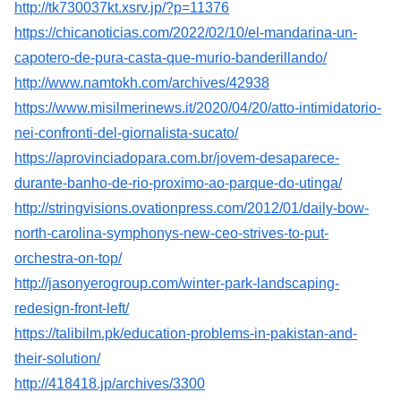
http://tk730037kt.xsrv.jp/?p=11376
https://chicanoticias.com/2022/02/10/el-mandarina-un-
capotero-de-pura-casta-que-murio-banderillando/
http://www.namtokh.com/archives/42938
https://www.misilmerinews.it/2020/04/20/atto-intimidatorio-
nei-confronti-del-giornalista-sucato/
https://aprovinciadopara.com.br/jovem-desaparece-
durante-banho-de-rio-proximo-ao-parque-do-utinga/
http://stringvisions.ovationpress.com/2012/01/daily-bow-
north-carolina-symphonys-new-ceo-strives-to-put-
orchestra-on-top/
http://jasonyerogroup.com/winter-park-landscaping-
redesign-front-left/
https://talibilm.pk/education-problems-in-pakistan-and-
their-solution/
http://418418.jp/archives/3300