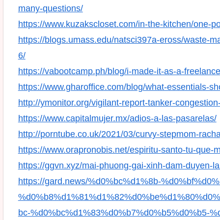
many-questions/
https://www.kuzakscloset.com/in-the-kitchen/one-po
https://blogs.umass.edu/natsci397a-eross/waste-
6/
https://vabootcamp.ph/blog/i-made-it-as-a-freelanc
https://www.gharoffice.com/blog/what-essentials-s
http://ymonitor.org/vigilant-report-tanker-congestion
https://www.capitalmujer.mx/adios-a-las-pasarelas/
http://porntube.co.uk/2021/03/curvy-stepmom-rachael
https://www.orapronobis.net/espiritu-santo-tu-que
https://ggvn.xyz/mai-phuong-gai-xinh-dam-duyen-l
https://gard.news/%d0%bc%d1%8b-%d0%bf%
%d0%b8%d1%81%d1%82%d0%be%d1%80%d0%
bc-%d0%bc%d1%83%d0%b7%d0%b5%d0%b5-%