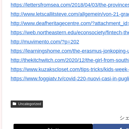
https://lettersfromsea.com/2018/04/03/the-provinces
http://www.letscallitsteve.com/allgemein/von-21-gr
http://www.deafheritagecentre.com/?attachment_i
https://web.northeastern.edu/econsociety/fintech-th
http://muvimento.com/?p=202
https://learningshome.com/the-erasmus-jonkoping-u
http://thekitchwitch.com/2020/12/the-girl-from-south
https://www.kuzakscloset.com/tips-tricks/kids-wee
https://www.foggiatv.tv/covid-220-nuovi-casi-in-pugl
Uncategorized
シ