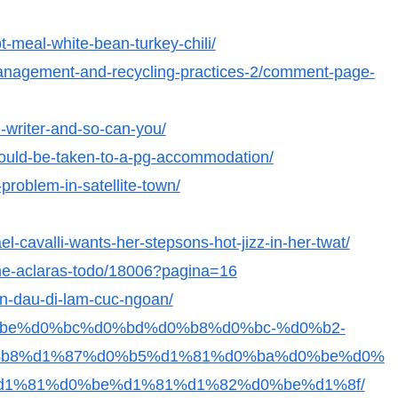
t-meal-white-bean-turkey-chili/
management-and-recycling-practices-2/comment-page-
e-writer-and-so-can-you/
hould-be-taken-to-a-pg-accommodation/
-problem-in-satellite-town/
-cavalli-wants-her-stepsons-hot-jizz-in-her-twat/
-me-aclaras-todo/18006?pagina=16
an-dau-di-lam-cuc-ngoan/
d0%be%d0%bc%d0%bd%d0%b8%d0%bc-%d0%b2-
b8%d1%87%d0%b5%d1%81%d0%ba%d0%be%d0%
d1%81%d0%be%d1%81%d1%82%d0%be%d1%8f/