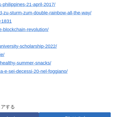
-philippines-21-april-2017/
ad-zu-sturm-zum-double-rainbow-all-the-way/
d=1831
e-blockchain-revolution/
niversity-scholarship-2022/
ie/
k-healthy-summer-snacks/
ia-e-sei-decessi-20-nel-foggiano/
ェアする