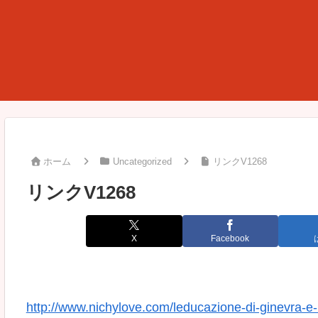
ホーム
Uncategorized
リンクV1268
リンクV1268
X
Facebook
http://www.nichylove.com/leducazione-di-ginevra-e