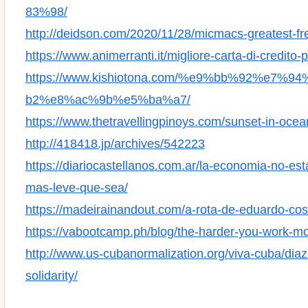
83%98/
http://deidson.com/2020/11/28/micmacs-greatest-free
https://www.animerranti.it/migliore-carta-di-credito-
https://www.kishiotona.com/%e9%bb%92%e
b2%e8%ac%9b%e5%ba%a7/
https://www.thetravellingpinoys.com/sunset-in-ocea
http://418418.jp/archives/542223
https://diariocastellanos.com.ar/la-economia-no-es
mas-leve-que-sea/
https://madeirainandout.com/a-rota-de-eduardo-cos
https://vabootcamp.ph/blog/the-harder-you-work-m
http://www.us-cubanormalization.org/viva-cuba/diaz
solidarity/