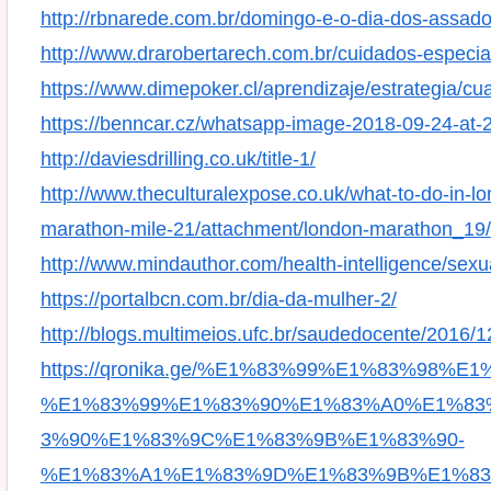
http://rbnarede.com.br/domingo-e-o-dia-dos-assado
http://www.drarobertarech.com.br/cuidados-especia
https://www.dimepoker.cl/aprendizaje/estrategia/cu
https://benncar.cz/whatsapp-image-2018-09-24-at-
http://daviesdrilling.co.uk/title-1/
http://www.theculturalexpose.co.uk/what-to-do-in-
marathon-mile-21/attachment/london-marathon_19/
http://www.mindauthor.com/health-intelligence/sexu
https://portalbcn.com.br/dia-da-mulher-2/
http://blogs.multimeios.ufc.br/saudedocente/2016
https://qronika.ge/%E1%83%99%E1%83%98%E1
%E1%83%99%E1%83%90%E1%83%A0%E1%83
3%90%E1%83%9C%E1%83%9B%E1%83%90-
%E1%83%A1%E1%83%9D%E1%83%9B%E1%8