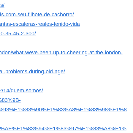
s/
is-com-seu-filhote-de-cachorro/
antas-escaleras-reales-tenido-vida
20-35-45-2-300/
london/what-weve-been-up-to-cheering-at-the-london-
al-problems-during-old-age/
/12/14/quem-somos/
%83%9B-
%93%E1%83%90%E1%83%A8%E1%83%98%E1%8
3%AE%E1%83%94%E1%83%97%E1%83%A8%E1%