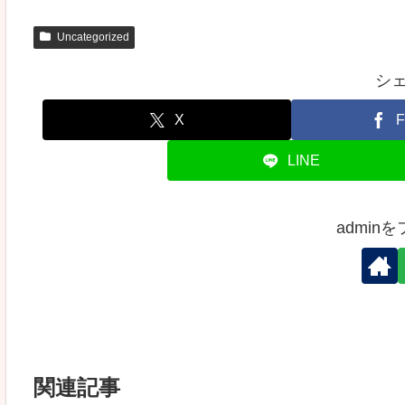
Uncategorized
シ
X
F
LINE
admin
関連記事