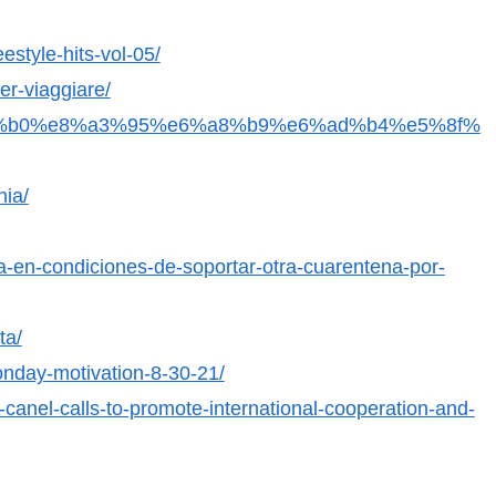
style-hits-vol-05/
per-viaggiare/
7%94%b0%e8%a3%95%e6%a8%b9%e6%ad%b4%e5%8f%
nia/
ta-en-condiciones-de-soportar-otra-cuarentena-por-
ta/
onday-motivation-8-30-21/
-canel-calls-to-promote-international-cooperation-and-