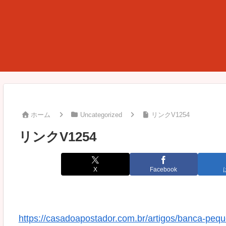
ホーム
Uncategorized
リンクV1254
リンクV1254
X
Facebook
https://casadoapostador.com.br/artigos/banca-peque