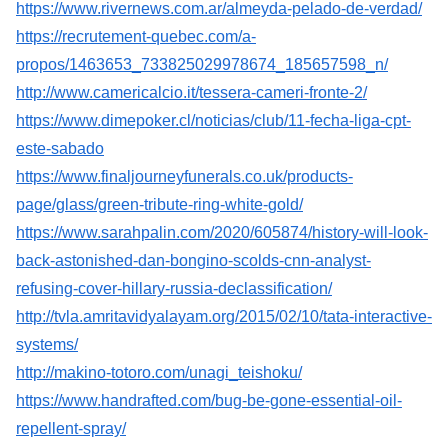
https://www.rivernews.com.ar/almeyda-pelado-de-verdad/
https://recrutement-quebec.com/a-
propos/1463653_733825029978674_185657598_n/
http://www.camericalcio.it/tessera-cameri-fronte-2/
https://www.dimepoker.cl/noticias/club/11-fecha-liga-cpt-
este-sabado
https://www.finaljourneyfunerals.co.uk/products-
page/glass/green-tribute-ring-white-gold/
https://www.sarahpalin.com/2020/605874/history-will-look-
back-astonished-dan-bongino-scolds-cnn-analyst-
refusing-cover-hillary-russia-declassification/
http://tvla.amritavidyalayam.org/2015/02/10/tata-interactive-
systems/
http://makino-totoro.com/unagi_teishoku/
https://www.handrafted.com/bug-be-gone-essential-oil-
repellent-spray/