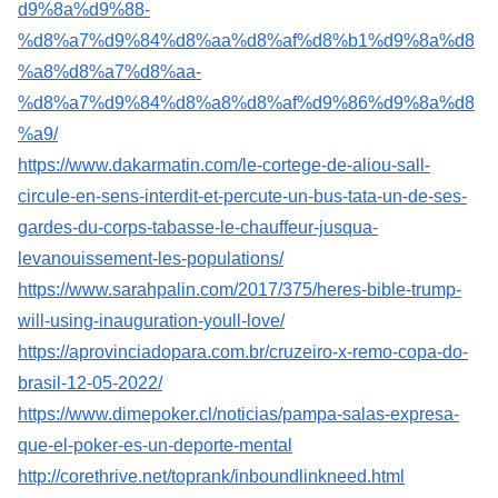
d9%8a%d9%88-
%d8%a7%d9%84%d8%aa%d8%af%d8%b1%d9%8a%d8
%a8%d8%a7%d8%aa-
%d8%a7%d9%84%d8%a8%d8%af%d9%86%d9%8a%d8
%a9/
https://www.dakarmatin.com/le-cortege-de-aliou-sall-
circule-en-sens-interdit-et-percute-un-bus-tata-un-de-ses-
gardes-du-corps-tabasse-le-chauffeur-jusqua-
levanouissement-les-populations/
https://www.sarahpalin.com/2017/375/heres-bible-trump-
will-using-inauguration-youll-love/
https://aprovinciadopara.com.br/cruzeiro-x-remo-copa-do-
brasil-12-05-2022/
https://www.dimepoker.cl/noticias/pampa-salas-expresa-
que-el-poker-es-un-deporte-mental
http://corethrive.net/toprank/inboundlinkneed.html