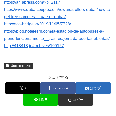
https://aniapress.com/?p=2117
https://www.dubaicouple.com/rewards-offers-dubai/how-to-
get-free-samples-in-uae-or-dubai/
http://eco-bridge.kr/2019/11/05/7728/
https://blog.hotelesrh.com/la-estacion-de-autobuses-a-
pleno-funcionamiento__trashed/jornada-puertas-abiertas/
http://418418.jp/archives/100157
Uncategorized
シェアする
X
Facebook
はてブ
LINE
コピー