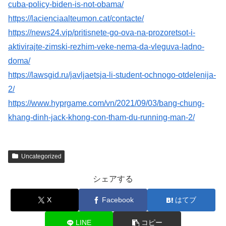
cuba-policy-biden-is-not-obama/
https://lacienciaalteumon.cat/contacte/
https://news24.vip/pritisnete-go-ova-na-prozoretsot-i-
aktivirajte-zimski-rezhim-veke-nema-da-vleguva-ladno-
doma/
https://lawsgid.ru/javljaetsja-li-student-ochnogo-otdelenija-
2/
https://www.hyprgame.com/vn/2021/09/03/bang-chung-
khang-dinh-jack-khong-con-tham-du-running-man-2/
Uncategorized
シェアする
X
Facebook
はてブ
LINE
コピー