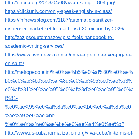
http://nhpca.org/2018/04/08/awards/img_1804-jpg/
https://clickuniv.com/only-speak-english-in-class/
https://fnfnewsblog.com/1187/automatic-sanitizer-
dispenser-market-set-to-reach-usd-30-million-by-2026/
http://zaz.psouutomaszow.pl/a-fools-handbook-to-
academic-writing-services/
https://www.rivernews.com.ar/copa-argentina-river-jugara-
en-salta/
http://metropeople.in/%e0%ae%b5%e0%af%80%e0%ae%
b0%e0%ae%b0%e0%af%8d%e0%ae%95%e0%ae%b3%
e0%af%81%e0%ae%95%e0%af%8d%e0%ae%95%e0%a
f%81-
%e0%ae%95%e0%af%8a%e0%ae%b0%e0%af%8b%e0
%ae%a9%e0%ae%be-
%e0%ae%aa%e0%ae%be%e0%ae%a4%e0%ae%bf/
http://www.us-cubanormalization.org/viva-cuba/in-terms-of-