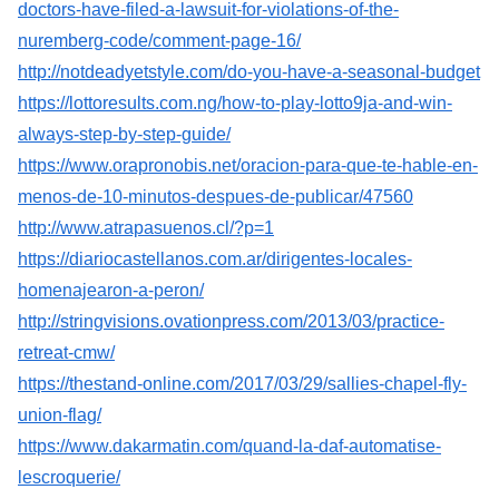
doctors-have-filed-a-lawsuit-for-violations-of-the-
nuremberg-code/comment-page-16/
http://notdeadyetstyle.com/do-you-have-a-seasonal-budget
https://lottoresults.com.ng/how-to-play-lotto9ja-and-win-
always-step-by-step-guide/
https://www.orapronobis.net/oracion-para-que-te-hable-en-
menos-de-10-minutos-despues-de-publicar/47560
http://www.atrapasuenos.cl/?p=1
https://diariocastellanos.com.ar/dirigentes-locales-
homenajearon-a-peron/
http://stringvisions.ovationpress.com/2013/03/practice-
retreat-cmw/
https://thestand-online.com/2017/03/29/sallies-chapel-fly-
union-flag/
https://www.dakarmatin.com/quand-la-daf-automatise-
lescroquerie/