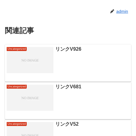
admin
関連記事
リンクV926
Uncategorized
リンクV681
Uncategorized
リンクV52
Uncategorized