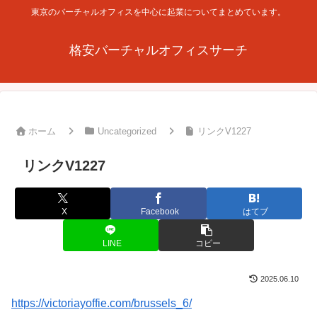
東京のバーチャルオフィスを中心に起業についてまとめています。
格安バーチャルオフィスサーチ
ホーム
Uncategorized
リンクV1227
リンクV1227
X
Facebook
はてブ
LINE
コピー
2025.06.10
https://victoriayoffie.com/brussels_6/