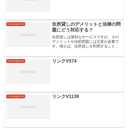
住所貸しのデメリットと法律の問
Uncategorized
題にどう対応する？
住所貸しは便利なサービスですが、その
デメリットや法的問題には注意が必要で
す。例えば、住所貸しを利用すること
で、実際に住んでいない場所に住所を登
録することになり、税金や公共料金の支
払いに影響を及ぼす可能性があります。
リンクV574
Uncategorized
さらに、住所貸しを悪用して...
リンクV1139
Uncategorized