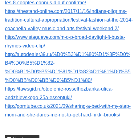
les-8-cooptes-connus-diouf-confirme/
https://thestand-online.com/2017/11/16/indians-pilgrims-
tradition-cultural-appropriation/festival-fashion-at-the-2014-
coachella-valley-music-and-arts-festival-weekend-2/
http://www.stagueve.com/m-o-p-broad-daylight-ft-busta-
rhymes-video-clip/
http://autodealer39.ru/%D0%B3%D1%80%D1%8F%D0%
B4%D0%B5%D1%82-
%D0%B1%D0%B5%D1%81%D1%82%D1%81%D0%B5
%D0%BB%D0%BB%D0%B5%D1%80/
https://lawsgid.ru/otdelenie-rosselhozbanka-ulica-
andzhievskogo-25a-essentuki/
http://porntube.co.uk/2021/09/sharing-a-bed-with-my-step-
mom-and-she-dares-me-not-to-get-hard-nikki-brooks/