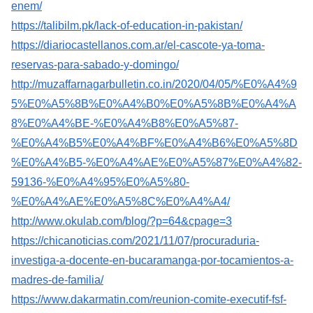
enem/
https://talibilm.pk/lack-of-education-in-pakistan/
https://diariocastellanos.com.ar/el-cascote-ya-toma-
reservas-para-sabado-y-domingo/
http://muzaffarnagarbulletin.co.in/2020/04/05/%E0%A4%9
5%E0%A5%8B%E0%A4%B0%E0%A5%8B%E0%A4%A
8%E0%A4%BE-%E0%A4%B8%E0%A5%87-
%E0%A4%B5%E0%A4%BF%E0%A4%B6%E0%A5%8D
%E0%A4%B5-%E0%A4%AE%E0%A5%87%E0%A4%82-
59136-%E0%A4%95%E0%A5%80-
%E0%A4%AE%E0%A5%8C%E0%A4%A4/
http://www.okulab.com/blog/?p=64&cpage=3
https://chicanoticias.com/2021/11/07/procuraduria-
investiga-a-docente-en-bucaramanga-por-tocamientos-a-
madres-de-familia/
https://www.dakarmatin.com/reunion-comite-executif-fsf-