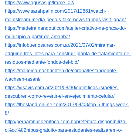
https://www.agusas.jp/frame_02/
https://www.sarahpalin.com/2017/12661/watch-
mainstream-media-pedals-fake-news-trumps-visit-japan/
https://madeirainandout.com/atelier-criativo-na-praca-do-
municipio-a-partir-de-amanha/
https://infobuenosaires.com.ar/2021/07/02/miramar-
adquirio-tres-lotes-para-construir-planta-de-tratamiento-de-
residuos-mediante-fondos-del-bid/
https://mallorca-nachrichten.de/corona/testangebote-
wachsen-rasant/
https://visavis.com.ar/2021/08/30/cientificos-israelies-
descubren-como-revertir-el-envejecimiento-celular/
https://thestand-online.com/2017/04/03/top-5-things-week-
8/
http://pernambucoemfoco.com.br/prefeitura-disponibiliza-
o%cc%82nibus-gratuito-para-estudantes-realizarem-o-