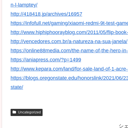
n-l-lamptey/
http://418418.jp/archives/16957
https://infofull.net/gaming/xiaomi-redmi-9t-test-gam
http://www.hiphiphoorayblog.com/2011/05/flip-book-i
http://vencedores.com.br/a-natureza-na-sua-janela/
https://online88media.com/the-name-of-the-hero-in-e
https://aniapress.com/?p=1499
http://www.kepara.com/land/for-sale-land-of-1-acre
https://blogs.oregonstate.edu/honorslink/2021/06/2
state/
Uncategorized
シ