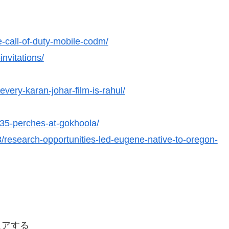
e-call-of-duty-mobile-codm/
nvitations/
very-karan-johar-film-is-rahul/
-35-perches-at-gokhoola/
3/research-opportunities-led-eugene-native-to-oregon-
ェアする