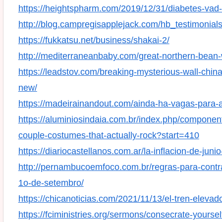
https://heightspharm.com/2019/12/31/diabetes-vad-d
http://blog.campregisapplejack.com/hb_testimonials
https://fukkatsu.net/business/shakai-2/
http://mediterraneanbaby.com/great-northern-bean
https://leadstov.com/breaking-mysterious-wall-chi
new/
https://madeirainandout.com/ainda-ha-vagas-para
https://aluminiosindaia.com.br/index.php/component
couple-costumes-that-actually-rock?start=410
https://diariocastellanos.com.ar/la-inflacion-de-junio
http://pernambucoemfoco.com.br/regras-para-contr
1o-de-setembro/
https://chicanoticias.com/2021/11/13/el-tren-eleva
https://fciministries.org/sermons/consecrate-yoursel