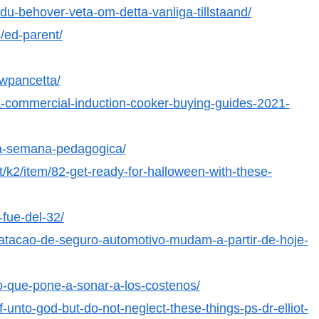
u-behover-veta-om-detta-vanliga-tillstaand/
/ed-parent/
-wpancetta/
na-commercial-induction-cooker-buying-guides-2021-
-a-semana-pedagogica/
/k2/item/82-get-ready-for-halloween-with-these-
-fue-del-32/
atacao-de-seguro-automotivo-mudam-a-partir-de-hoje-
do-que-pone-a-sonar-a-los-costenos/
f-unto-god-but-do-not-neglect-these-things-ps-dr-elliot-