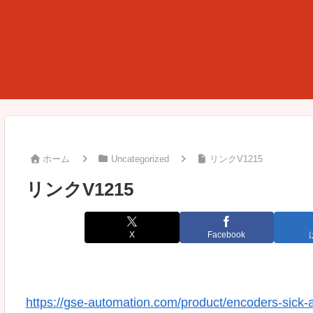
ホーム
Uncategorized
リンクV1215
リンクV1215
X
Facebook
https://gse-automation.com/product/encoders-sick-