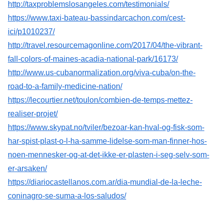
http://taxproblemslosangeles.com/testimonials/
https://www.taxi-bateau-bassindarcachon.com/cest-
ici/p1010237/
http://travel.resourcemagonline.com/2017/04/the-vibrant-
fall-colors-of-maines-acadia-national-park/16173/
http://www.us-cubanormalization.org/viva-cuba/on-the-
road-to-a-family-medicine-nation/
https://lecourtier.net/toulon/combien-de-temps-mettez-
realiser-projet/
https://www.skypat.no/tviler/bezoar-kan-hval-og-fisk-som-
har-spist-plast-o-l-ha-samme-lidelse-som-man-finner-hos-
noen-mennesker-og-at-det-ikke-er-plasten-i-seg-selv-som-
er-arsaken/
https://diariocastellanos.com.ar/dia-mundial-de-la-leche-
coninagro-se-suma-a-los-saludos/