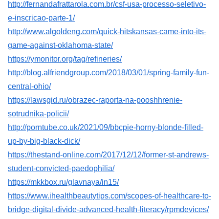
http://fernandafrattarola.com.br/csf-usa-processo-seletivo-
e-inscricao-parte-1/
http://www.algoldeng.com/quick-hitskansas-came-into-its-
game-against-oklahoma-state/
https://ymonitor.org/tag/refineries/
http://blog.alfriendgroup.com/2018/03/01/spring-family-fun-
central-ohio/
https://lawsgid.ru/obrazec-raporta-na-pooshhrenie-
sotrudnika-policii/
http://porntube.co.uk/2021/09/bbcpie-horny-blonde-filled-
up-by-big-black-dick/
https://thestand-online.com/2017/12/12/former-st-andrews-
student-convicted-paedophilia/
https://mkkbox.ru/glavnaya/in15/
https://www.ihealthbeautytips.com/scopes-of-healthcare-to-
bridge-digital-divide-advanced-health-literacy/rpmdevices/