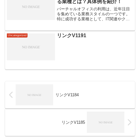
る業種とは？具体例を紹介！
バーチャルオフィスの利用は、近年注目
を集めている業務スタイルの一つです。
特に成功する業種として、IT関連やクリ
エイティブ業界などが挙げられます。こ
れらの業種では、場所や時間にとらわれ
ず柔軟な働き方が求められるため、バー
リンクV1191
Uncategorized
チャルオフィスが適して...
リンクV1184
リンクV1185