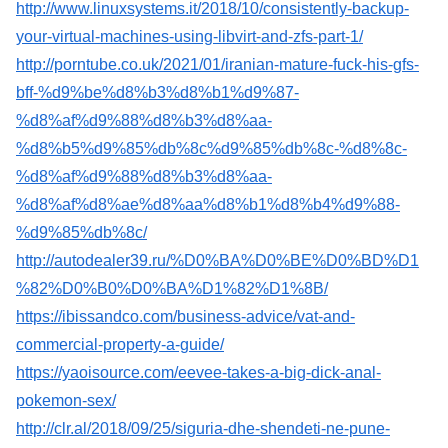
http://www.linuxsystems.it/2018/10/consistently-backup-
your-virtual-machines-using-libvirt-and-zfs-part-1/
http://porntube.co.uk/2021/01/iranian-mature-fuck-his-gfs-
bff-%d9%be%d8%b3%d8%b1%d9%87-
%d8%af%d9%88%d8%b3%d8%aa-
%d8%b5%d9%85%db%8c%d9%85%db%8c-%d8%8c-
%d8%af%d9%88%d8%b3%d8%aa-
%d8%af%d8%ae%d8%aa%d8%b1%d8%b4%d9%88-
%d9%85%db%8c/
http://autodealer39.ru/%D0%BA%D0%BE%D0%BD%D1
%82%D0%B0%D0%BA%D1%82%D1%8B/
https://ibissandco.com/business-advice/vat-and-
commercial-property-a-guide/
https://yaoisource.com/eevee-takes-a-big-dick-anal-
pokemon-sex/
http://clr.al/2018/09/25/siguria-dhe-shendeti-ne-pune-