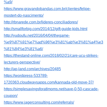
%a9/
https://www.gravandobandas.com.br/clientes/felipe-
mostert-do-nascimento/
http://rbnarede.com.br/lideres-conciliadores/
http://smallforbig.com/2014/12/gift-guide-kids.html
http://yudoufu.net/2016/04/04/thegame-
%e9%87%91%e7%ad%96%e3%81%ab%e3%81%a4%e3
%81%84%e3%81%a6/
https://thestand-online.com/2018/02/21/care-ucu-strikes-
lecturers-perspective/
http://ap-land.com/archives/20485
https://wordpress-533789-
1720363.cloudwaysapps.com/kannada-old-move-37/
https://simplesavingsforatlmoms.net/save-0-50-cascade-
coupon/
https://www.jagerconsulting.com/referrals/