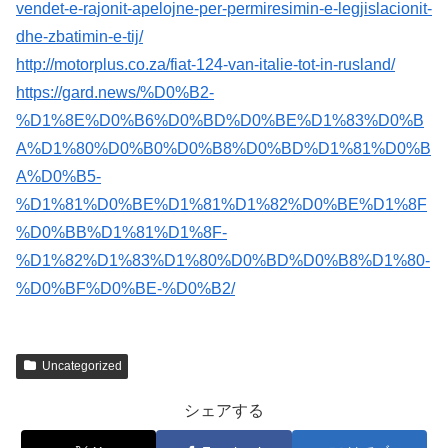
vendet-e-rajonit-apelojne-per-permiresimin-e-legjislacionit-
dhe-zbatimin-e-tij/
http://motorplus.co.za/fiat-124-van-italie-tot-in-rusland/
https://gard.news/%D0%B2-
%D1%8E%D0%B6%D0%BD%D0%BE%D1%83%D0%B
A%D1%80%D0%B0%D0%B8%D0%BD%D1%81%D0%B
A%D0%B5-
%D1%81%D0%BE%D1%81%D1%82%D0%BE%D1%8F
%D0%BB%D1%81%D1%8F-
%D1%82%D1%83%D1%80%D0%BD%D0%B8%D1%80-
%D0%BF%D0%BE-%D0%B2/
Uncategorized
シェアする