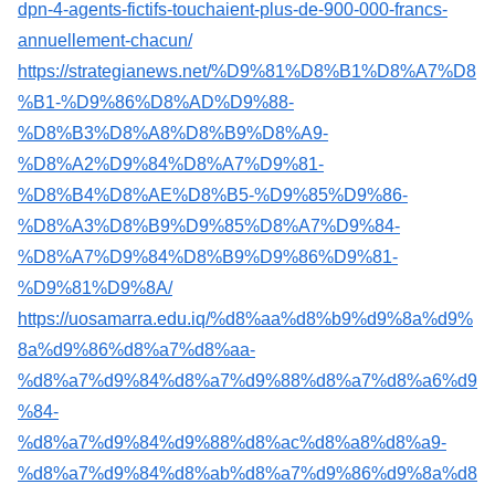
dpn-4-agents-fictifs-touchaient-plus-de-900-000-francs-
annuellement-chacun/
https://strategianews.net/%D9%81%D8%B1%D8%A7%D8
%B1-%D9%86%D8%AD%D9%88-
%D8%B3%D8%A8%D8%B9%D8%A9-
%D8%A2%D9%84%D8%A7%D9%81-
%D8%B4%D8%AE%D8%B5-%D9%85%D9%86-
%D8%A3%D8%B9%D9%85%D8%A7%D9%84-
%D8%A7%D9%84%D8%B9%D9%86%D9%81-
%D9%81%D9%8A/
https://uosamarra.edu.iq/%d8%aa%d8%b9%d9%8a%d9%
8a%d9%86%d8%a7%d8%aa-
%d8%a7%d9%84%d8%a7%d9%88%d8%a7%d8%a6%d9
%84-
%d8%a7%d9%84%d9%88%d8%ac%d8%a8%d8%a9-
%d8%a7%d9%84%d8%ab%d8%a7%d9%86%d9%8a%d8