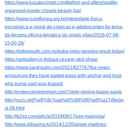
https://www.kuzakscloset.com/before-and-afters/seattle-
organized-master-closets-beauty-bar/
https://www.icomfloripa.org.br/integridade-fisica-
psicologica-e-moral-de-criancas-e-adolescentes-foi-tema-
da-terceira-oficina-tematica-do-sinais-vitais/2016-07-08-
15-00-26/
https://lottoresults.com.ng/baba-ijebu-peoples-result-today/
https://antgallery.in.th/paul-cezane-skill-show/
https://www.sarahpalin.com/2021/627767/fox-news-
announces-they-have-parted-ways-with-anchor-and-host-
who-trump-said-was-biased/
http://oystercoloredvelvet.com/?style=styling-baggy-pants
http://yuzs.net/%e6%9c%aa%e5%88%86%e9%a1%9e/po
st-59.html
http://jb2sg.com/article/2019/09/17/vep-malaysia/
http://www.djtrauma.tv/2014/12/20/angie-martinez-