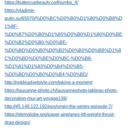
https://buttercupbeauty.co/thumbs_4/
https://vladimir-
putin.su/65070/%D0%BC%D0%B0%D1%80%D0%B8%D
1%8F-
%D0%B7%D0%B0%D1%85%D0%B0%D1%80%D0%BE
%D0%B2%D0%B0-%D0%BE-
%D0%BD%D0%B0%D0%B2%D0%B0%D0%BB%D1%8
C%D0%BD%D0%BE%D0%BC-%D0%B8-
%D1%81%D1%83%D0%B4%D0%B5-
%D0%BD%D0%B0%D0%B4-%D0%BD/
http://notdeadyetstyle.com/taking-a-moment
https://lausanne-photo.ch/lausannephoto-tableau-photo-
decoration-mur-art-voyage139/
http://45.148.122.192/eps/virgin-the-series-episode-7/
https://stemglobe.org/paper-airplanes-lift-weight-thrust-
drag-design/