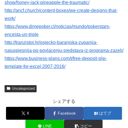
show/honey-jack-pineapple-the-traumatic/
http://ancf.church/content-boxes/we-create-designs-that-
work/
https://www.dimepoker.cl/noticias/mundo/pokerstars-
encesta-un-triple
http://tranzistor.hr/osjecko-baranjska-zupanija-
najuspjesnija-po-povlacenju-sredstava-iz-programa-zazeli/
https://www.business-plans.com/t/free-deposit-slip-
template-for-excel-2007-2016/
Uncategorized
シェアする
X
Facebook
はてブ
LINE
コピー