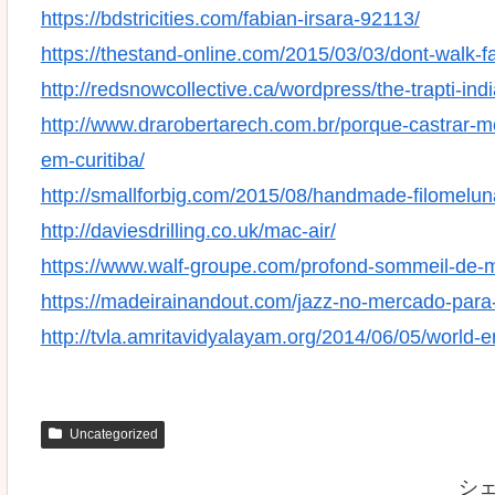
https://bdstricities.com/fabian-irsara-92113/
https://thestand-online.com/2015/03/03/dont-walk-fa
http://redsnowcollective.ca/wordpress/the-trapti-indi
http://www.drarobertarech.com.br/porque-castrar-me
em-curitiba/
http://smallforbig.com/2015/08/handmade-filomeluna
http://daviesdrilling.co.uk/mac-air/
https://www.walf-groupe.com/profond-sommeil-de-m
https://madeirainandout.com/jazz-no-mercado-para-
http://tvla.amritavidyalayam.org/2014/06/05/world-
Uncategorized
シ