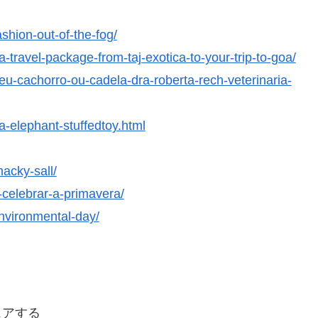
shion-out-of-the-fog/
a-travel-package-from-taj-exotica-to-your-trip-to-goa/
u-cachorro-ou-cadela-dra-roberta-rech-veterinaria-
-elephant-stuffedtoy.html
acky-sall/
celebrar-a-primavera/
environmental-day/
ェアする