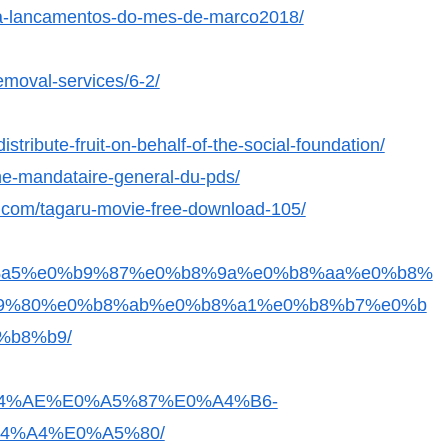
da-lancamentos-do-mes-de-marco2018/
emoval-services/6-2/
tribute-fruit-on-behalf-of-the-social-foundation/
ne-mandataire-general-du-pds/
com/tagaru-movie-free-download-105/
a5%e0%b9%87%e0%b8%9a%e0%b8%aa%e0%b8%
9%80%e0%b8%ab%e0%b8%a1%e0%b8%b7%e0%b
%b8%b9/
E0%A4%AE%E0%A5%87%E0%A4%B6-
4%A4%E0%A5%80/