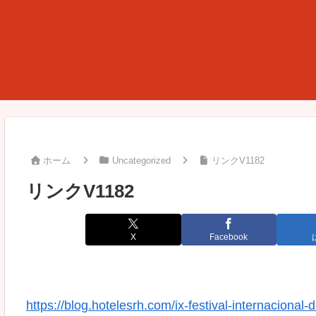
ホーム
Uncategorized
リンクV1182
リンクV1182
X
Facebook
https://blog.hotelesrh.com/ix-festival-internacional-