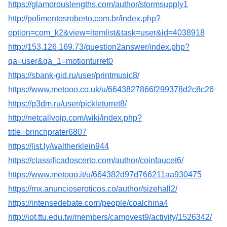
https://glamorouslengths.com/author/stormsupply1
http://polimentosroberto.com.br/index.php?
option=com_k2&view=itemlist&task=user&id=4038918
http://153.126.169.73/question2answer/index.php?
qa=user&qa_1=motionturret0
https://sbank-gid.ru/user/printmusic8/
https://www.metooo.co.uk/u/6643827866f299378d2c8c26
https://p3dm.ru/user/pickleturret8/
http://netcallvoip.com/wiki/index.php?
title=brinchprater6807
https://list.ly/waltherklein944
https://classificadoscerto.com/author/coinfaucet6/
https://www.metooo.it/u/664382d97d766211aa930475
https://mx.anuncioseroticos.co/author/sizehall2/
https://intensedebate.com/people/coalchina4
http://iot.ttu.edu.tw/members/campvest9/activity/1526342/