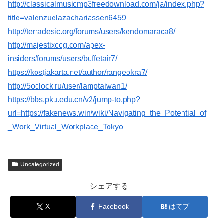
http://classicalmusicmp3freedownload.com/ja/index.php?
title=valenzuelazachariassen6459
http://terradesic.org/forums/users/kendomaraca8/
http://majestixccg.com/apex-
insiders/forums/users/buffetair7/
https://kostjakarta.net/author/rangeokra7/
http://5oclock.ru/user/lamptaiwan1/
https://bbs.pku.edu.cn/v2/jump-to.php?
url=https://fakenews.win/wiki/Navigating_the_Potential_of
_Work_Virtual_Workplace_Tokyo
Uncategorized
シェアする
X
Facebook
はてブ