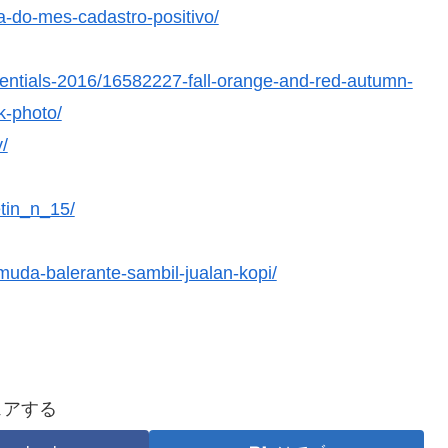
a-do-mes-cadastro-positivo/
sentials-2016/16582227-fall-orange-and-red-autumn-
k-photo/
y/
tin_n_15/
uda-balerante-sambil-jualan-kopi/
ェアする