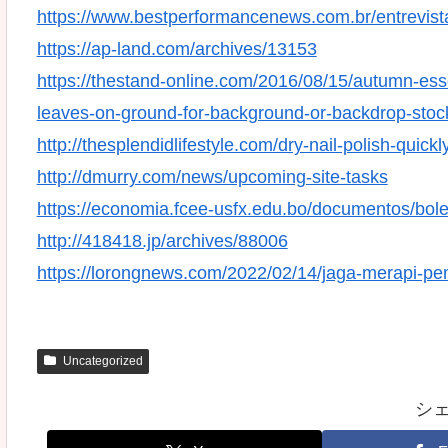
https://www.bestperformancenews.com.br/entrevist
https://ap-land.com/archives/13153
https://thestand-online.com/2016/08/15/autumn-es
leaves-on-ground-for-background-or-backdrop-stoc
http://thesplendidlifestyle.com/dry-nail-polish-quickl
http://dmurry.com/news/upcoming-site-tasks
https://economia.fcee-usfx.edu.bo/documentos/bole
http://418418.jp/archives/88006
https://lorongnews.com/2022/02/14/jaga-merapi-pem
Uncategorized
シ