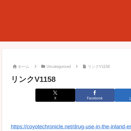
ホーム
Uncategorized
リンクV1158
リンクV1158
X
Facebook
https://coyotechronicle.net/drug-use-in-the-inland-e