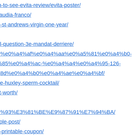
to-see-evita-review/evita-poster/
audia-franco/
-st-andrews-virgin-one-year/
-question-3e-mandat-derriere/
a4%be%e0%a4%af%e0%a4%aa%e0%a5%81%e0%a4%b0-
85%e0%a4%ac-%e0%a4%a4%e0%a4%95-126-
8d%e0%a4%b0%e0%a4%ae%e0%a4%bf/
ie-huxley-sperm-cocktail/
t-worth/
%93%E3%81%BE%E9%87%91%E7%94%BA/
ple-post/
-printable-coupon/