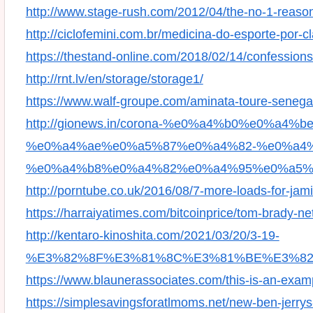
http://www.stage-rush.com/2012/04/the-no-1-reason-
http://ciclofemini.com.br/medicina-do-esporte-por-cl
https://thestand-online.com/2018/02/14/confessions
http://rnt.lv/en/storage/storage1/
https://www.walf-groupe.com/aminata-toure-senegal
http://gionews.in/corona-%e0%a4%b0%e0%
%e0%a4%ae%e0%a5%87%e0%a4%82-%e0%a4%
%e0%a4%b8%e0%a4%82%e0%a4%95%e0%a5%
http://porntube.co.uk/2016/08/7-more-loads-for-jam
https://harraiyatimes.com/bitcoinprice/tom-brady-ne
http://kentaro-kinoshita.com/2021/03/20/3-19-
%E3%82%8F%E3%81%8C%E3%81%BE%E3%82
https://www.blaunerassociates.com/this-is-an-exam
https://simplesavingsforatlmoms.net/new-ben-jerrys