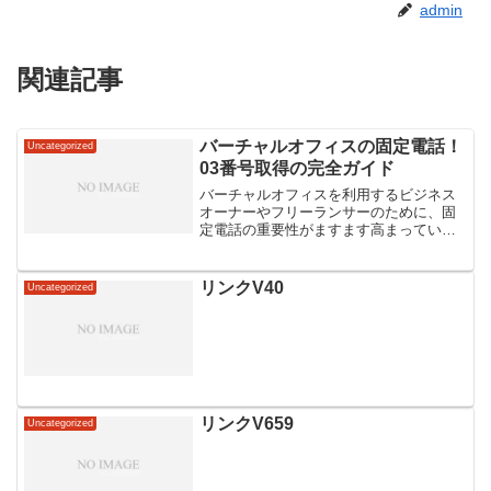
admin
関連記事
バーチャルオフィスの固定電話！
Uncategorized
03番号取得の完全ガイド
バーチャルオフィスを利用するビジネス
オーナーやフリーランサーのために、固
定電話の重要性がますます高まっていま
す。特に、03番号の取得方法について
は、正確な情報が必要不可欠です。日本
国内でのバーチャルオフィスの利用が増
リンクV40
Uncategorized
える中、03番号取得の手...
リンクV659
Uncategorized