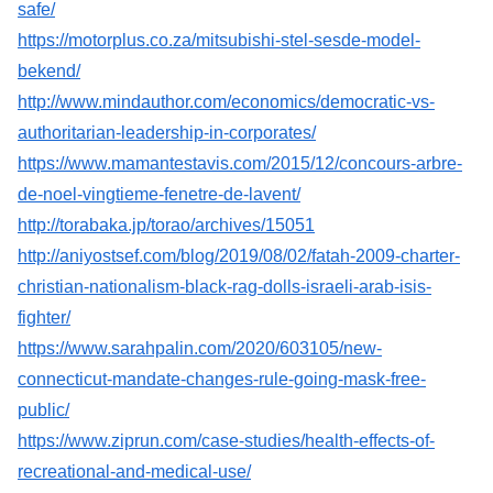
safe/
https://motorplus.co.za/mitsubishi-stel-sesde-model-
bekend/
http://www.mindauthor.com/economics/democratic-vs-
authoritarian-leadership-in-corporates/
https://www.mamantestavis.com/2015/12/concours-arbre-
de-noel-vingtieme-fenetre-de-lavent/
http://torabaka.jp/torao/archives/15051
http://aniyostsef.com/blog/2019/08/02/fatah-2009-charter-
christian-nationalism-black-rag-dolls-israeli-arab-isis-
fighter/
https://www.sarahpalin.com/2020/603105/new-
connecticut-mandate-changes-rule-going-mask-free-
public/
https://www.ziprun.com/case-studies/health-effects-of-
recreational-and-medical-use/