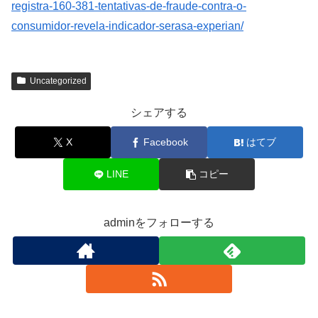
registra-160-381-tentativas-de-fraude-contra-o-
consumidor-revela-indicador-serasa-experian/
Uncategorized
シェアする
X
Facebook
はてブ
LINE
コピー
adminをフォローする