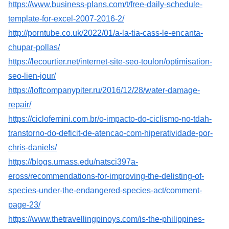
https://www.business-plans.com/t/free-daily-schedule-
template-for-excel-2007-2016-2/
http://porntube.co.uk/2022/01/a-la-tia-cass-le-encanta-
chupar-pollas/
https://lecourtier.net/internet-site-seo-toulon/optimisation-
seo-lien-jour/
https://loftcompanypiter.ru/2016/12/28/water-damage-
repair/
https://ciclofemini.com.br/o-impacto-do-ciclismo-no-tdah-
transtorno-do-deficit-de-atencao-com-hiperatividade-por-
chris-daniels/
https://blogs.umass.edu/natsci397a-
eross/recommendations-for-improving-the-delisting-of-
species-under-the-endangered-species-act/comment-
page-23/
https://www.thetravellingpinoys.com/is-the-philippines-