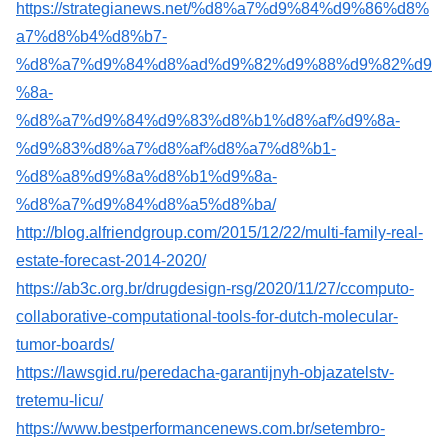
https://strategianews.net/%d8%a7%d9%84%d9%86%d8%
a7%d8%b4%d8%b7-
%d8%a7%d9%84%d8%ad%d9%82%d9%88%d9%82%d9
%8a-
%d8%a7%d9%84%d9%83%d8%b1%d8%af%d9%8a-
%d9%83%d8%a7%d8%af%d8%a7%d8%b1-
%d8%a8%d9%8a%d8%b1%d9%8a-
%d8%a7%d9%84%d8%a5%d8%ba/
http://blog.alfriendgroup.com/2015/12/22/multi-family-real-
estate-forecast-2014-2020/
https://ab3c.org.br/drugdesign-rsg/2020/11/27/ccomputo-
collaborative-computational-tools-for-dutch-molecular-
tumor-boards/
https://lawsgid.ru/peredacha-garantijnyh-objazatelstv-
tretemu-licu/
https://www.bestperformancenews.com.br/setembro-