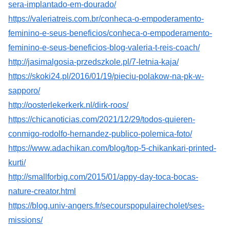
sera-implantado-em-dourado/
https://valeriatreis.com.br/conheca-o-empoderamento-
feminino-e-seus-beneficios/conheca-o-empoderamento-
feminino-e-seus-beneficios-blog-valeria-t-reis-coach/
http://jasimalgosia-przedszkole.pl/7-letnia-kaja/
https://skoki24.pl/2016/01/19/pieciu-polakow-na-pk-w-
sapporo/
http://oosterlekerkerk.nl/dirk-roos/
https://chicanoticias.com/2021/12/29/todos-quieren-
conmigo-rodolfo-hernandez-publico-polemica-foto/
https://www.adachikan.com/blog/top-5-chikankari-printed-
kurti/
http://smallforbig.com/2015/01/appy-day-toca-bocas-
nature-creator.html
https://blog.univ-angers.fr/secourspopulairecholet/ses-
missions/