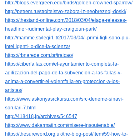
http://blogs.evergreen.edu/birds/golden-crowned-sparrow/
http://petrem.ru/stroitelstvo-zabora-iz-neobreznoj-doski/
https://thestand-online.com/2018/03/04/elaga-releases-
headliner-rudimental-play-craigtoun-park/
http://mamme.stylegirl.it/2017/03/04/i-primi-figli-sono-piu-
intelligenti-lo-dice-la-scienza/
https://rbnarede.com.br/traicao/
https://ciberfallas.com/el-ayuntamiento-completa-la-
agilizacion-del-pago-de-la-subvencion-a-las-fallas-y-
anima-a-convertir-el-volemfalla-en-proteccion-a-los-
artistas/
https://www.askonyasrckursu.com/src-deneme-sinavi-
sorulari-7.html
http://418418.jp/archives/546547
https://www.dakarmatin.com/misere-insoutenable/
https://thesureword.org.uk/the-blog-post/item/59-how-to-