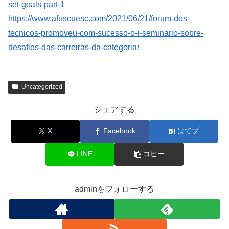
set-goals-part-1
https://www.afuscuesc.com/2021/06/21/forum-dos-
tecnicos-promoveu-com-sucesso-o-i-seminario-sobre-
desafios-das-carreiras-da-categoria/
Uncategorized
シェアする
X
Facebook
はてブ
LINE
コピー
adminをフォローする