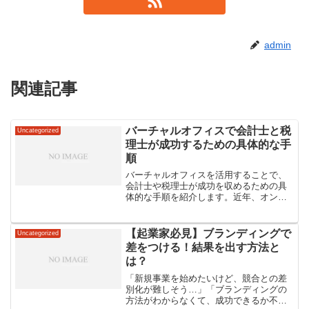
admin
関連記事
バーチャルオフィスで会計士と税
Uncategorized
理士が成功するための具体的な手
順
バーチャルオフィスを活用することで、
会計士や税理士が成功を収めるための具
体的な手順を紹介します。近年、オンラ
インでの業務が一般化する中、バーチャ
ルオフィスは業界に革新をもたらしてい
ます。本記事では、具体的な事例や成功
【起業家必見】ブランディングで
Uncategorized
の秘訣を通じて、会計士や...
差をつける！結果を出す方法と
は？
「新規事業を始めたいけど、競合との差
別化が難しそう…」「ブランディングの
方法がわからなくて、成功できるか不