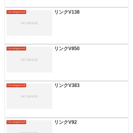
安」そんな悩みを抱える起業家も多いの
ではないでしょうか。効果的なブランデ
ィング戦略は、ビジネスの成功に欠かせ
リンクV138
Uncategorized
ない重要な要素です。そこで...
リンクV850
Uncategorized
リンクV383
Uncategorized
リンクV92
Uncategorized