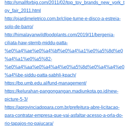
http://smallforbig.com/2011/02/top_toy_brands_new_york_t
oy_fair_2011.html
http://ojardimeletrico.com.br/clipe-turne-e-disco-a-estreia-
solo-de-barro/
http://himalayanwildfoodplants.com/2019/11/bergenia-
ciliata-haw-sternb-middu-patta-
%e0%a4%ae%e0%a4%bf%e0%a4%a1%e0%a5%8d%e0
%a4%a1%e0%a5%82-
%e0%a4%aa%e0%a4%a4%e0%a5%8d%e0%a4%a4%e0
%a4%be-siddu-patta-sabhli-kpach/
https://bp.umb.edu.al/fund-management/
https://kelurahan-pangongangan.madiunkota.go.id/new-
picture-5-3/
https://aprovinciadopara.com.br/prefeitura-abre-licitacao-
para-contratar-empresa-que-vai-asfaltar-acesso-a-orla-do-
rio-tapajos-no-pajucara/