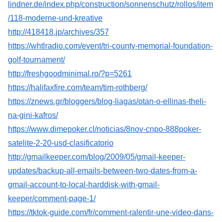
lindner.de/index.php/construction/sonnenschutz/rollos/item
/118-moderne-und-kreative
http://418418.jp/archives/357
https://whtlradio.com/event/tri-county-memorial-foundation-
golf-tournament/
http://freshgoodminimal.ro/?p=5261
https://halifaxfire.com/team/tim-rothberg/
https://znews.gr/bloggers/blog-liagas/otan-o-ellinas-theli-
na-gini-kafros/
https://www.dimepoker.cl/noticias/8nov-cnpo-888poker-
satelite-2-20-usd-clasificatorio
http://gmailkeeper.com/blog/2009/05/gmail-keeper-
updates/backup-all-emails-between-two-dates-from-a-
gmail-account-to-local-harddisk-with-gmail-
keeper/comment-page-1/
https://tktok-guide.com/fr/comment-ralentir-une-video-dans-