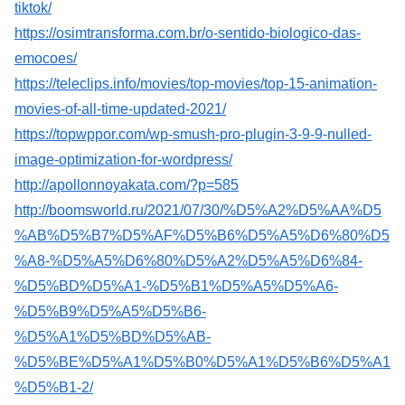
tiktok/
https://osimtransforma.com.br/o-sentido-biologico-das-
emocoes/
https://teleclips.info/movies/top-movies/top-15-animation-
movies-of-all-time-updated-2021/
https://topwppor.com/wp-smush-pro-plugin-3-9-9-nulled-
image-optimization-for-wordpress/
http://apollonnoyakata.com/?p=585
http://boomsworld.ru/2021/07/30/%D5%A2%D5%AA%D5
%AB%D5%B7%D5%AF%D5%B6%D5%A5%D6%80%D5
%A8-%D5%A5%D6%80%D5%A2%D5%A5%D6%84-
%D5%BD%D5%A1-%D5%B1%D5%A5%D5%A6-
%D5%B9%D5%A5%D5%B6-
%D5%A1%D5%BD%D5%AB-
%D5%BE%D5%A1%D5%B0%D5%A1%D5%B6%D5%A1
%D5%B1-2/