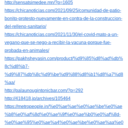
http://sensatsimedee.mn/?p=1605
https://chicanoticias.com/2021/09/25/comunidad-de-patio-
bonito-protesto-nuevamente-en-contra-de-la-construccion-
del-relleno-sanitario/
https://chicanoticias.com/2021/11/30/el-covid-mato-a-un-
vegano-que-se-nego-a-recibir-la-vacuna-porque-fue-
probada-en-animales/
https://pakhsheyasin.com/product/%d9%85%d8%ad%db%
8c%d8%b7-
%d9%87%db%8c%d9%be%d9%88%d8%b1%d8%a7%d8
%aa/
http://palaunougintonicbar.com/?p=292
http://418418.jp/archives/105464
https://metropeople.in/%e0%ae%ae%e0%ae%be%e0%ae
%b8%e0%af%8d%e0%ae%9f%e0%ae%b0%e0%af%8d-
%e0%ae%95%e0%ae%a4%e0%ae%be%e0%ae%aa%e0