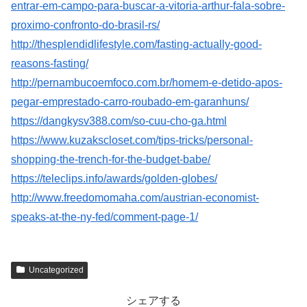
entrar-em-campo-para-buscar-a-vitoria-arthur-fala-sobre-
proximo-confronto-do-brasil-rs/
http://thesplendidlifestyle.com/fasting-actually-good-
reasons-fasting/
http://pernambucoemfoco.com.br/homem-e-detido-apos-
pegar-emprestado-carro-roubado-em-garanhuns/
https://dangkysv388.com/so-cuu-cho-ga.html
https://www.kuzakscloset.com/tips-tricks/personal-
shopping-the-trench-for-the-budget-babe/
https://teleclips.info/awards/golden-globes/
http://www.freedomomaha.com/austrian-economist-
speaks-at-the-ny-fed/comment-page-1/
Uncategorized
シェアする