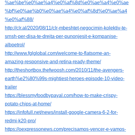
%ae%be%e0%ae%a4%e0%af%8d%e0%ae%a4%e0%ae
%bf%e0%ae%b0%e0%ae%a4%e0%af%8d%e0%ae%a4
%e0%af%88/
http://clr.al/2020/08/11/clr-mbeshtet-negocimin-kolektiv-te-
srnsh-per-disa-te-drejta-per-punonjesit-e-kompanise-
albpetrol/
http://www.fglglobal.com/welcome-to-flatsome-an-
amazing-responsive-and-retina-ready-theme/
http://theshortbox.thefwoosh.com/2010/11/the-avengers-
earth%e2%80%99s-mightiest-heroes-episode-10-video-
trailer
https://blessmyfoodbypayal.com/how-to-make-crispy-
potato-chips-at-home/
https://infofull.net/news/install-google-camera-6-2-for-
redmi-k20-pro/
https://oexpressonews.com/precisamos-vencer-e-vamos-