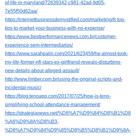
of-life-in-maryland/72639342-c981-42ad-9d05-
7e55f50d62aa/
https://internetbusinessdemystified.com/marketing/8-top-
tips-to-market-your-business-with-no-expense/
https://www.bestperformancenews.com.br/customer-
experience-sem-intermediarios/
https://www.sarahpalin.com/2021/623459/he-almost-took-
my-life-former-nfl-stars-ex-girlfriend-reveals-disturbing-
new-details-about-alleged-assault/
http://www.limber.com.br/using-the-original-scripts-and-
incidental-music/
https://blog.tenoapp.com/2017/07/25/how-is-teno-
simplifying-school-attendance-management/
https://strategianews.net/%D8%A7%D9%84%D8%B1%D8
%A6%D9%8A%D8%B3-
%D8%A7%D9%84%D9%85%D8%B5%D8%B1%D9%8A-