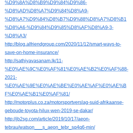
%D9%8A%D8%B9%D9%84%D9%86-
%D8%AD%D8%A7%D9%84%D8%A9-
%D8%A7%D9%84%D8%B7%D9%88%D8%A7%D8%B1
%D8%A6-%D9%84%D9%85%D8%AF%D8%A9-3-
%D8%A3/
http://blog.alfriendgroup.com/2020/11/12/smart-ways-to-
save-on-home-insurance/
http://sathiyavasanam.lk/11-
%E0%AE%9C%E0%AF%81%E0%AE%B2%E0%AF%88-
2021-
%E0%AE%9E%E0%AE%BE%E0%AE%AF%E0%AE%B
F%E0%AE%B1%E0%AF%81/
http://motorplus.co.za/motorsportverslag-suid-afrikaanse-
geboude-toyota-hilux-wen-2019-se-dakar/
http://jb2sg.com/article/2019/10/17/aeon-
tebrau/watson___s_aeon_tebr_sq4q6-min/