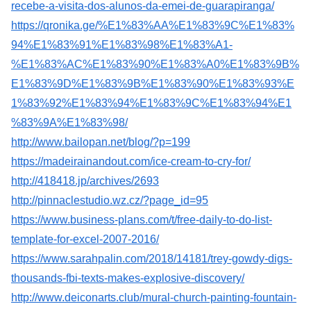
recebe-a-visita-dos-alunos-da-emei-de-guarapiranga/
https://qronika.ge/%E1%83%AA%E1%83%9C%E1%83%
94%E1%83%91%E1%83%98%E1%83%A1-
%E1%83%AC%E1%83%90%E1%83%A0%E1%83%9B%
E1%83%9D%E1%83%9B%E1%83%90%E1%83%93%E
1%83%92%E1%83%94%E1%83%9C%E1%83%94%E1
%83%9A%E1%83%98/
http://www.bailopan.net/blog/?p=199
https://madeirainandout.com/ice-cream-to-cry-for/
http://418418.jp/archives/2693
http://pinnaclestudio.wz.cz/?page_id=95
https://www.business-plans.com/t/free-daily-to-do-list-
template-for-excel-2007-2016/
https://www.sarahpalin.com/2018/14181/trey-gowdy-digs-
thousands-fbi-texts-makes-explosive-discovery/
http://www.deiconarts.club/mural-church-painting-fountain-