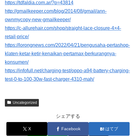
https://tdfaldia.com.ar/?p=43814
http://gmailkeeper.com/blog/2014/08/gmail/ann-
ownmycopy-new-gmailkeeper/
https://c-allurehair.com/shop/straight-lace-closure-4×4-
retail-price/
https://lorongnews.com/2022/04/21/pengusaha-pertashop-
klaten-ketar-ketir-kenaikan-pertamax-berkurangnya-
konsumen/
https://infofull.net/charging-test/oppo-a94-battery-charging-
test-0-to-100-30w-fast-charger-4310-mah/
Uncategorized
シェアする
X
Facebook
はてブ