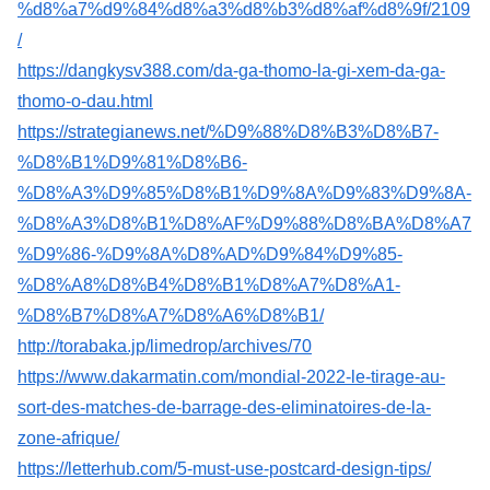
%d8%a7%d9%84%d8%a3%d8%b3%d8%af%d8%9f/2109
/
https://dangkysv388.com/da-ga-thomo-la-gi-xem-da-ga-
thomo-o-dau.html
https://strategianews.net/%D9%88%D8%B3%D8%B7-
%D8%B1%D9%81%D8%B6-
%D8%A3%D9%85%D8%B1%D9%8A%D9%83%D9%8A-
%D8%A3%D8%B1%D8%AF%D9%88%D8%BA%D8%A7
%D9%86-%D9%8A%D8%AD%D9%84%D9%85-
%D8%A8%D8%B4%D8%B1%D8%A7%D8%A1-
%D8%B7%D8%A7%D8%A6%D8%B1/
http://torabaka.jp/limedrop/archives/70
https://www.dakarmatin.com/mondial-2022-le-tirage-au-
sort-des-matches-de-barrage-des-eliminatoires-de-la-
zone-afrique/
https://letterhub.com/5-must-use-postcard-design-tips/