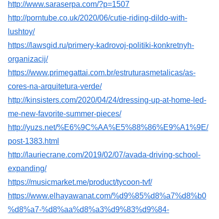
http://www.saraserpa.com/?p=1507
http://porntube.co.uk/2020/06/cutie-riding-dildo-with-
lushtoy/
https://lawsgid.ru/primery-kadrovoj-politiki-konkretnyh-
organizacij/
https://www.primegattai.com.br/estruturasmetalicas/as-
cores-na-arquitetura-verde/
http://kinsisters.com/2020/04/24/dressing-up-at-home-led-
me-new-favorite-summer-pieces/
http://yuzs.net/%E6%9C%AA%E5%88%86%E9%A1%9E/
post-1383.html
http://lauriecrane.com/2019/02/07/avada-driving-school-
expanding/
https://musicmarket.me/product/tycoon-tvf/
https://www.elhayawanat.com/%d9%85%d8%a7%d8%b0
%d8%a7-%d8%aa%d8%a3%d9%83%d9%84-