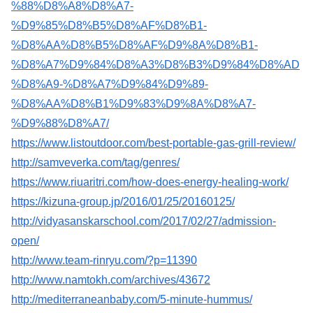
%88%D8%A8%D8%A7-
%D9%85%D8%B5%D8%AF%D8%B1-
%D8%AA%D8%B5%D8%AF%D9%8A%D8%B1-
%D8%A7%D9%84%D8%A3%D8%B3%D9%84%D8%AD
%D8%A9-%D8%A7%D9%84%D9%89-
%D8%AA%D8%B1%D9%83%D9%8A%D8%A7-
%D9%88%D8%A7/
https://www.listoutdoor.com/best-portable-gas-grill-review/
http://samveverka.com/tag/genres/
https://www.riuaritri.com/how-does-energy-healing-work/
https://kizuna-group.jp/2016/01/25/20160125/
http://vidyasanskarschool.com/2017/02/27/admission-
open/
http://www.team-rinryu.com/?p=11390
http://www.namtokh.com/archives/43672
http://mediterraneanbaby.com/5-minute-hummus/