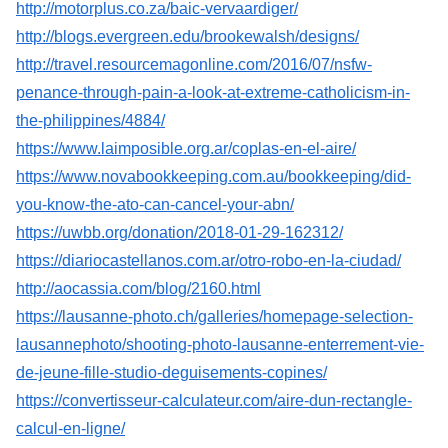
http://motorplus.co.za/baic-vervaardiger/
http://blogs.evergreen.edu/brookewalsh/designs/
http://travel.resourcemagonline.com/2016/07/nsfw-
penance-through-pain-a-look-at-extreme-catholicism-in-
the-philippines/4884/
https://www.laimposible.org.ar/coplas-en-el-aire/
https://www.novabookkeeping.com.au/bookkeeping/did-
you-know-the-ato-can-cancel-your-abn/
https://uwbb.org/donation/2018-01-29-162312/
https://diariocastellanos.com.ar/otro-robo-en-la-ciudad/
http://aocassia.com/blog/2160.html
https://lausanne-photo.ch/galleries/homepage-selection-
lausannephoto/shooting-photo-lausanne-enterrement-vie-
de-jeune-fille-studio-deguisements-copines/
https://convertisseur-calculateur.com/aire-dun-rectangle-
calcul-en-ligne/