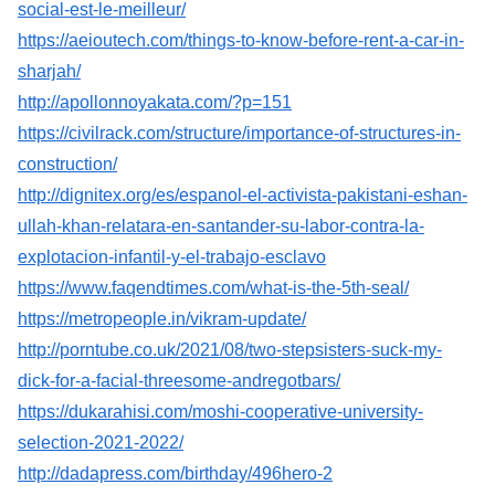
social-est-le-meilleur/
https://aeioutech.com/things-to-know-before-rent-a-car-in-
sharjah/
http://apollonnoyakata.com/?p=151
https://civilrack.com/structure/importance-of-structures-in-
construction/
http://dignitex.org/es/espanol-el-activista-pakistani-eshan-
ullah-khan-relatara-en-santander-su-labor-contra-la-
explotacion-infantil-y-el-trabajo-esclavo
https://www.faqendtimes.com/what-is-the-5th-seal/
https://metropeople.in/vikram-update/
http://porntube.co.uk/2021/08/two-stepsisters-suck-my-
dick-for-a-facial-threesome-andregotbars/
https://dukarahisi.com/moshi-cooperative-university-
selection-2021-2022/
http://dadapress.com/birthday/496hero-2