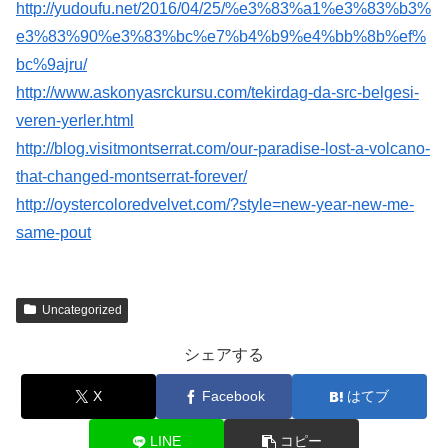
http://yudoufu.net/2016/04/25/%e3%83%a1%e3%83%b3%
e3%83%90%e3%83%bc%e7%b4%b9%e4%bb%8b%ef%
bc%9ajru/
http://www.askonyasrckursu.com/tekirdag-da-src-belgesi-
veren-yerler.html
http://blog.visitmontserrat.com/our-paradise-lost-a-volcano-
that-changed-montserrat-forever/
http://oystercoloredvelvet.com/?style=new-year-new-me-
same-pout
Uncategorized
シェアする
X
Facebook
はてブ
LINE
コピー