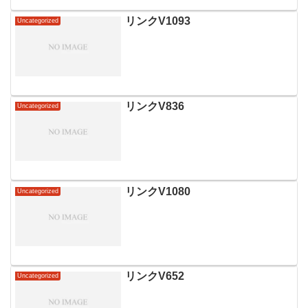
具体的な使い方について解説します。コ
スト削減や働き方の柔軟性向上など、多
リンクV1093
Uncategorized
くの利点が存在し、日本国...
リンクV836
Uncategorized
リンクV1080
Uncategorized
リンクV652
Uncategorized