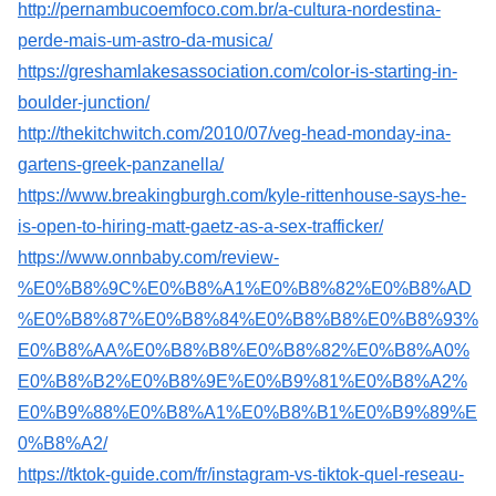
http://pernambucoemfoco.com.br/a-cultura-nordestina-
perde-mais-um-astro-da-musica/
https://greshamlakesassociation.com/color-is-starting-in-
boulder-junction/
http://thekitchwitch.com/2010/07/veg-head-monday-ina-
gartens-greek-panzanella/
https://www.breakingburgh.com/kyle-rittenhouse-says-he-
is-open-to-hiring-matt-gaetz-as-a-sex-trafficker/
https://www.onnbaby.com/review-
%E0%B8%9C%E0%B8%A1%E0%B8%82%E0%B8%AD
%E0%B8%87%E0%B8%84%E0%B8%B8%E0%B8%93%
E0%B8%AA%E0%B8%B8%E0%B8%82%E0%B8%A0%
E0%B8%B2%E0%B8%9E%E0%B9%81%E0%B8%A2%
E0%B9%88%E0%B8%A1%E0%B8%B1%E0%B9%89%E
0%B8%A2/
https://tktok-guide.com/fr/instagram-vs-tiktok-quel-reseau-