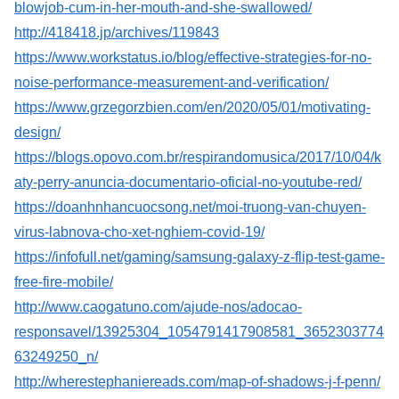
blowjob-cum-in-her-mouth-and-she-swallowed/
http://418418.jp/archives/119843
https://www.workstatus.io/blog/effective-strategies-for-no-
noise-performance-measurement-and-verification/
https://www.grzegorzbien.com/en/2020/05/01/motivating-
design/
https://blogs.opovo.com.br/respirandomusica/2017/10/04/k
aty-perry-anuncia-documentario-oficial-no-youtube-red/
https://doanhnhancuocsong.net/moi-truong-van-chuyen-
virus-labnova-cho-xet-nghiem-covid-19/
https://infofull.net/gaming/samsung-galaxy-z-flip-test-game-
free-fire-mobile/
http://www.caogatuno.com/ajude-nos/adocao-
responsavel/13925304_1054791417908581_3652303774
63249250_n/
http://wherestephaniereads.com/map-of-shadows-j-f-penn/