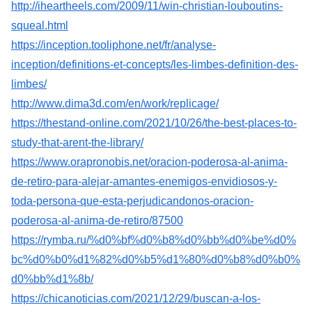
http://iheartheels.com/2009/11/win-christian-louboutins-
squeal.html
https://inception.tooliphone.net/fr/analyse-
inception/definitions-et-concepts/les-limbes-definition-des-
limbes/
http://www.dima3d.com/en/work/replicage/
https://thestand-online.com/2021/10/26/the-best-places-to-
study-that-arent-the-library/
https://www.orapronobis.net/oracion-poderosa-al-anima-
de-retiro-para-alejar-amantes-enemigos-envidiosos-y-
toda-persona-que-esta-perjudicandonos-oracion-
poderosa-al-anima-de-retiro/87500
https://rymba.ru/%d0%bf%d0%b8%d0%bb%d0%be%d0%
bc%d0%b0%d1%82%d0%b5%d1%80%d0%b8%d0%b0%
d0%bb%d1%8b/
https://chicanoticias.com/2021/12/29/buscan-a-los-