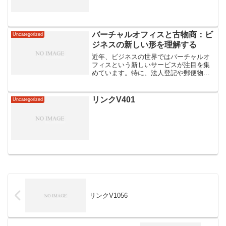
バーチャルオフィスと古物商：ビ
Uncategorized
ジネスの新しい形を理解する
近年、ビジネスの世界ではバーチャルオ
フィスという新しいサービスが注目を集
めています。特に、法人登記や郵便物の
受取などのために利用されることが多
く、スタートアップ企業やフリーラン
ス、さらにはリモートワークの普及に伴
リンクV401
Uncategorized
い、その利用が急速に拡大して...
リンクV1056