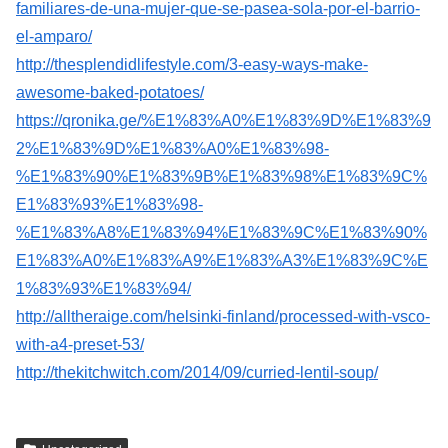
familiares-de-una-mujer-que-se-pasea-sola-por-el-barrio-
el-amparo/
http://thesplendidlifestyle.com/3-easy-ways-make-
awesome-baked-potatoes/
https://qronika.ge/%E1%83%A0%E1%83%9D%E1%83%9
2%E1%83%9D%E1%83%A0%E1%83%98-
%E1%83%90%E1%83%9B%E1%83%98%E1%83%9C%
E1%83%93%E1%83%98-
%E1%83%A8%E1%83%94%E1%83%9C%E1%83%90%
E1%83%A0%E1%83%A9%E1%83%A3%E1%83%9C%E
1%83%93%E1%83%94/
http://alltheraige.com/helsinki-finland/processed-with-vsco-
with-a4-preset-53/
http://thekitchwitch.com/2014/09/curried-lentil-soup/