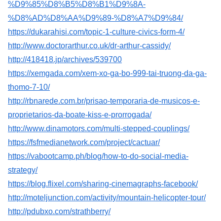
%D9%85%D8%B5%D8%B1%D9%8A-
%D8%AD%D8%AA%D9%89-%D8%A7%D9%84/
https://dukarahisi.com/topic-1-culture-civics-form-4/
http://www.doctorarthur.co.uk/dr-arthur-cassidy/
http://418418.jp/archives/539700
https://xemgada.com/xem-xo-ga-bo-999-tai-truong-da-ga-
thomo-7-10/
http://rbnarede.com.br/prisao-temporaria-de-musicos-e-
proprietarios-da-boate-kiss-e-prorrogada/
http://www.dinamotors.com/multi-stepped-couplings/
https://fsfmedianetwork.com/project/cactuar/
https://vabootcamp.ph/blog/how-to-do-social-media-
strategy/
https://blog.flixel.com/sharing-cinemagraphs-facebook/
http://moteljunction.com/activity/mountain-helicopter-tour/
http://pdubxo.com/strathberry/