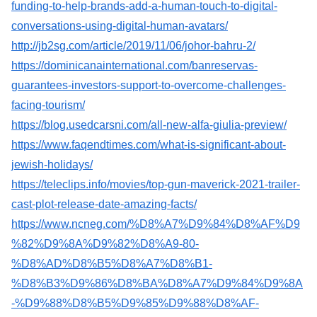
funding-to-help-brands-add-a-human-touch-to-digital-
conversations-using-digital-human-avatars/
http://jb2sg.com/article/2019/11/06/johor-bahru-2/
https://dominicanainternational.com/banreservas-
guarantees-investors-support-to-overcome-challenges-
facing-tourism/
https://blog.usedcarsni.com/all-new-alfa-giulia-preview/
https://www.faqendtimes.com/what-is-significant-about-
jewish-holidays/
https://teleclips.info/movies/top-gun-maverick-2021-trailer-
cast-plot-release-date-amazing-facts/
https://www.ncneg.com/%D8%A7%D9%84%D8%AF%D9
%82%D9%8A%D9%82%D8%A9-80-
%D8%AD%D8%B5%D8%A7%D8%B1-
%D8%B3%D9%86%D8%BA%D8%A7%D9%84%D9%8A
-%D9%88%D8%B5%D9%85%D9%88%D8%AF-