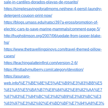
sale-in-cantiles-dorados-playas-de-rosarito/
https://simplesavingsforatlmoms.net/new-4-persil-laundry-
detergent-coupon-print-now/
https://blogs.umass.edu/natsci397a-eross/promotion-of-
electric-cars-to-save-marine-mammals/comment-page-5/
http://hughstimson.org/2007/06/update-from-jasper-blake-
hq/
https://www.thetravellingpinoys.com/travel-themed-pillow-
cases/
https://teachingalatteinfirst.com/version-2-6/
https://firstladymulberry.com/category/devotion/
https://asunaro-
web.info/%E7%BE%8E%E5%AE%B9%E3%83%BB%E5
%81%A5%E5%BA%B7/%E8%84%82%E8%82%AA%E7
%87%83%E7%84%BC%E3%82%B9%E3%83%BC%E3
%83%97%E3%82%92%E4%BD%BF%E7%94%A8%E3%