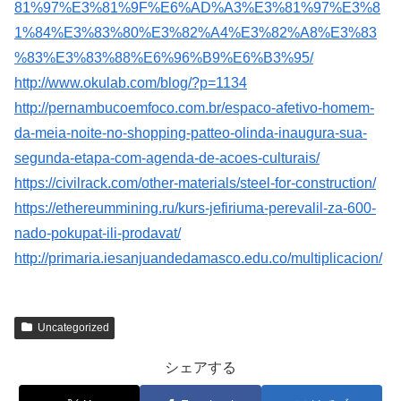
81%97%E3%81%9F%E6%AD%A3%E3%81%97%E3%8
1%84%E3%83%80%E3%82%A4%E3%82%A8%E3%83
%83%E3%83%88%E6%96%B9%E6%B3%95/
http://www.okulab.com/blog/?p=1134
http://pernambucoemfoco.com.br/espaco-afetivo-homem-
da-meia-noite-no-shopping-patteo-olinda-inaugura-sua-
segunda-etapa-com-agenda-de-acoes-culturais/
https://civilrack.com/other-materials/steel-for-construction/
https://ethereummining.ru/kurs-jefiriuma-perevalil-za-600-
nado-pokupat-ili-prodavat/
http://primaria.iesanjuandedamasco.edu.co/multiplicacion/
Uncategorized
シェアする