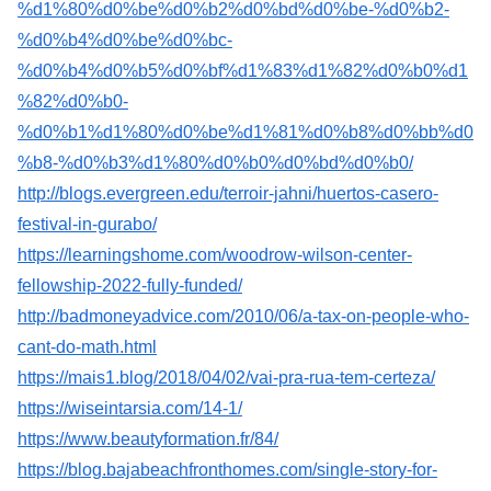
%d1%80%d0%be%d0%b2%d0%bd%d0%be-%d0%b2-
%d0%b4%d0%be%d0%bc-
%d0%b4%d0%b5%d0%bf%d1%83%d1%82%d0%b0%d1
%82%d0%b0-
%d0%b1%d1%80%d0%be%d1%81%d0%b8%d0%bb%d0
%b8-%d0%b3%d1%80%d0%b0%d0%bd%d0%b0/
http://blogs.evergreen.edu/terroir-jahni/huertos-casero-
festival-in-gurabo/
https://learningshome.com/woodrow-wilson-center-
fellowship-2022-fully-funded/
http://badmoneyadvice.com/2010/06/a-tax-on-people-who-
cant-do-math.html
https://mais1.blog/2018/04/02/vai-pra-rua-tem-certeza/
https://wiseintarsia.com/14-1/
https://www.beautyformation.fr/84/
https://blog.bajabeachfronthomes.com/single-story-for-