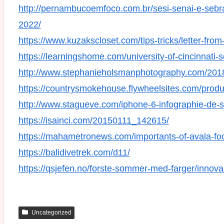
http://pernambucoemfoco.com.br/sesi-senai-e-sebra
2022/
https://www.kuzakscloset.com/tips-tricks/letter-fro
https://learningshome.com/university-of-cincinnati-
http://www.stephanieholsmanphotography.com/2018
https://countrysmokehouse.flywheelsites.com/produ
http://www.stagueve.com/iphone-6-infographie-de-
https://isainci.com/20150111_142615/
https://mahametronews.com/importants-of-avala-fo
https://balidivetrek.com/d11/
https://qsjefen.no/forste-sommer-med-farger/innov
Uncategorized