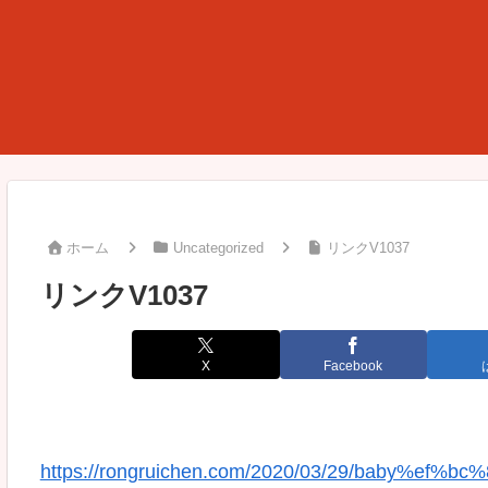
ホーム
Uncategorized
リンクV1037
リンクV1037
X
Facebook
https://rongruichen.com/2020/03/29/baby%ef%bc%