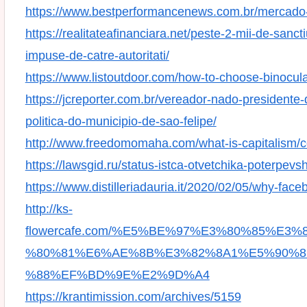
https://www.bestperformancenews.com.br/mercado-l
https://realitateafinanciara.net/peste-2-mii-de-sanc
impuse-de-catre-autoritati/
https://www.listoutdoor.com/how-to-choose-binocula
https://jcreporter.com.br/vereador-nado-president
politica-do-municipio-de-sao-felipe/
http://www.freedomomaha.com/what-is-capitalism
https://lawsgid.ru/status-istca-otvetchika-poterpevsh
https://www.distilleriadauria.it/2020/02/05/why-face
http://ks-
flowercafe.com/%E5%BE%97%E3%80%85%E
%80%81%E6%AE%8B%E3%82%8A1%E5%90%8
%88%EF%BD%9E%E2%9D%A4
https://krantimission.com/archives/5159