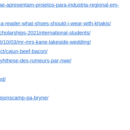
e-apresentam-projetos-para-industria-regional-em-
m-a-reader-what-shoes-should-i-wear-with-khakis/
scholarships-2021international-students/
/10/03/mr-mrs-kane-lakeside-wedding/
ct/cajun-beef-bacon/
syhthese-des-rumeurs-par-nwe/
od/
asjonscamp-pa-bryne/