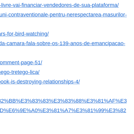
ivre-vai-financiar-vendedores-de-sua-plataforma/
tiuni-contraventionale-pentru-nerespectarea-masurilor-
rs-for-bird-watching/
e-da-camara-fala-sobre-os-139-anos-de-emancipacao-
/comment-page-51/
ego-tretego-lica/
book-is-destroying-relationships-4/
3%82%BB%E3%83%83%E3%83%88%E3%81%AF%E3
D%E6%9E%A0%E3%81%A7%E3%81%99%E3%82