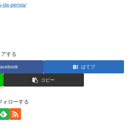
s-da-persia/
ェアする
acebook
はてブ
コピー
をフォローする