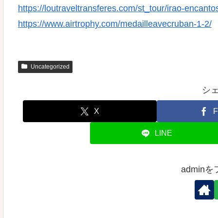
https://loutraveltransferes.com/st_tour/irao-encanto
https://www.airtrophy.com/medailleavecruban-1-2/
Uncategorized
シ
X
F
LINE
admin