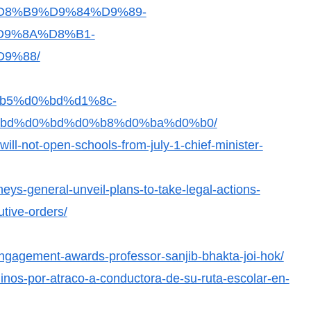
8%B9%D9%84%D9%89-
9%8A%D8%B1-
9%88/
d0%b5%d0%bd%d1%8c-
bd%d0%bd%d0%b8%d0%ba%d0%b0/
ll-not-open-schools-from-july-1-chief-minister-
ys-general-unveil-plans-to-take-legal-actions-
tive-orders/
engagement-awards-professor-sanjib-bhakta-joi-hok/
ninos-por-atraco-a-conductora-de-su-ruta-escolar-en-