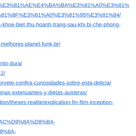
BA%A7%E3%81%AE%E4%BA%BA%E3%81%A0%E3%81%
81%8F%E3%81%A0%E3%81%95%E3%81%84/
-khoe-biet-thu-hoanh-trang-sau-khi-bi-che-phong-
-melhores-planet-funk-br/
anto-dura/
-2/
vete-confira-curiosidades-sobre-esta-delicia/
tinas-extenuantes-y-dietas-austeras/
tion/theses-realite/explication-fin-film-inception-
D8%AC%D9%8A%D8%B4-
9%8A-