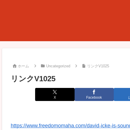
ホーム
Uncategorized
リンクV1025
リンクV1025
X
Facebook
https://www.freedomomaha.com/david-icke-is-sound