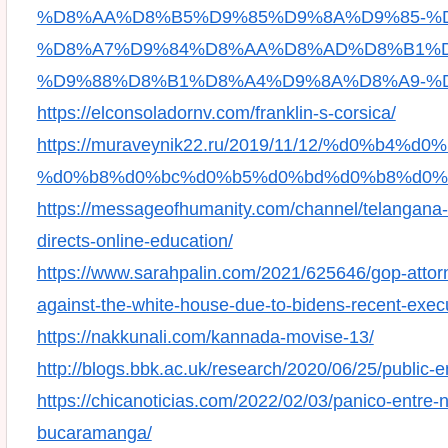
%D8%AA%D8%B5%D9%85%D9%8A%D9%85-%D
%D8%A7%D9%84%D8%AA%D8%AD%D8%B1%D
%D9%88%D8%B1%D8%A4%D9%8A%D8%A9-%D
https://elconsoladornv.com/franklin-s-corsica/
https://muraveynik22.ru/2019/11/12/%d0%b4%
%d0%b8%d0%bc%d0%b5%d0%bd%d0%b8%d0%
https://messageofhumanity.com/channel/telangana-wi
directs-online-education/
https://www.sarahpalin.com/2021/625646/gop-attorne
against-the-white-house-due-to-bidens-recent-execu
https://nakkunali.com/kannada-movise-13/
http://blogs.bbk.ac.uk/research/2020/06/25/public-
https://chicanoticias.com/2022/02/03/panico-entre-
bucaramanga/