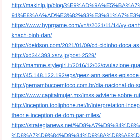
http://makinlp.jp/blog/%E9%AD%9A%E5%
91%E8%AA%AD%E3%82%93%E3%81%A7%E3%
https://www.hyprgame.com/vn/t/2021/11/14/vy-oanh
khach-binh-dan/
https://deidson.com/2021/01/09/cd-cidinho-doca-as
http://xd344393.xsrv.jp/post-2529/
http://mamme.stylegirl.it/2016/12/02/ovulazione-qu
http://45.148.122.192/eps/geez-ann-series-episode
http://pernambucoemfoco.com.br/dia-nacional-do-sor
https://www.capitalmujer.mx/imss-advierte-sobre-ru
http://inception.tooliphone.net/fr/interpretation-incep
theorie-inception-de-dom-par-miles/
https://strategianews.net/%D8%A7%D9%84%
%D8%A7%D9%84%D9%84%D9%8A%D8%A8%D