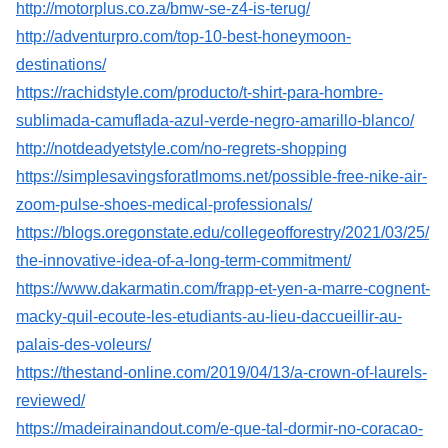
http://motorplus.co.za/bmw-se-z4-is-terug/
http://adventurpro.com/top-10-best-honeymoon-
destinations/
https://rachidstyle.com/producto/t-shirt-para-hombre-
sublimada-camuflada-azul-verde-negro-amarillo-blanco/
http://notdeadyetstyle.com/no-regrets-shopping
https://simplesavingsforatlmoms.net/possible-free-nike-air-
zoom-pulse-shoes-medical-professionals/
https://blogs.oregonstate.edu/collegeofforestry/2021/03/25/
the-innovative-idea-of-a-long-term-commitment/
https://www.dakarmatin.com/frapp-et-yen-a-marre-cognent-
macky-quil-ecoute-les-etudiants-au-lieu-daccueillir-au-
palais-des-voleurs/
https://thestand-online.com/2019/04/13/a-crown-of-laurels-
reviewed/
https://madeirainandout.com/e-que-tal-dormir-no-coracao-