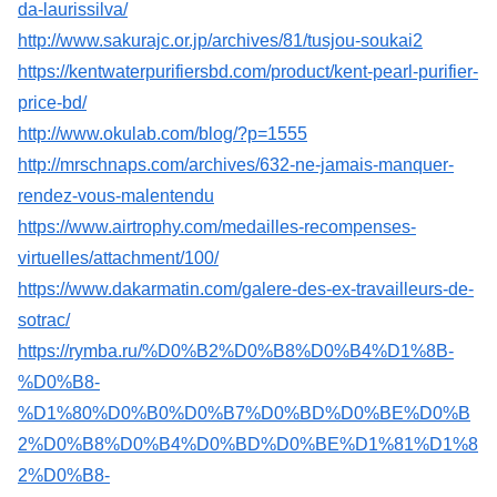
da-laurissilva/
http://www.sakurajc.or.jp/archives/81/tusjou-soukai2
https://kentwaterpurifiersbd.com/product/kent-pearl-purifier-
price-bd/
http://www.okulab.com/blog/?p=1555
http://mrschnaps.com/archives/632-ne-jamais-manquer-
rendez-vous-malentendu
https://www.airtrophy.com/medailles-recompenses-
virtuelles/attachment/100/
https://www.dakarmatin.com/galere-des-ex-travailleurs-de-
sotrac/
https://rymba.ru/%D0%B2%D0%B8%D0%B4%D1%8B-
%D0%B8-
%D1%80%D0%B0%D0%B7%D0%BD%D0%BE%D0%B
2%D0%B8%D0%B4%D0%BD%D0%BE%D1%81%D1%8
2%D0%B8-