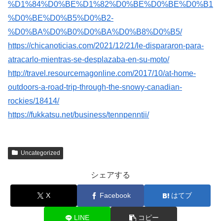
%D1%84%D0%BE%D1%82%D0%BE%D0%BE%D0%B1
%D0%BE%D0%B5%D0%B2-
%D0%BA%D0%B0%D0%BA%D0%B8%D0%B5/
https://chicanoticias.com/2021/12/21/le-dispararon-para-
atracarlo-mientras-se-desplazaba-en-su-moto/
http://travel.resourcemagonline.com/2017/10/at-home-
outdoors-a-road-trip-through-the-snowy-canadian-
rockies/18414/
https://fukkatsu.net/business/tennpenntii/
Uncategorized
シェアする
X
Facebook
はてブ
LINE
コピー