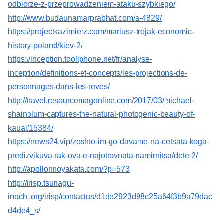
odbiorze-z-przeprowadzeniem-ataku-szybkiego/
http://www.budaunamarprabhat.com/a-4829/
https://projectkazimierz.com/mariusz-trojak-economic-
history-poland/kiev-2/
https://inception.tooliphone.net/fr/analyse-
inception/definitions-et-concepts/les-projections-de-
personnages-dans-les-reves/
http://travel.resourcemagonline.com/2017/03/michael-
shainblum-captures-the-natural-photogenic-beauty-of-
kauai/15384/
https://news24.vip/zoshto-im-go-davame-na-detsata-koga-
predizvikuva-rak-ova-e-najotrovnata-namirnitsa/dete-2/
http://apollonnoyakata.com/?p=573
http://irisp.tsunagu-
inochi.org/irisp/contactus/d1de2923d98c25a64f3b9a79dac
d4de4_s/