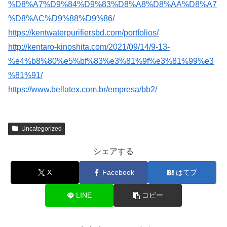
%D8%A7%D9%84%D9%83%D8%A8%D8%AA%D8%A7
%D8%AC%D9%88%D9%86/
https://kentwaterpurifiersbd.com/portfolios/
http://kentaro-kinoshita.com/2021/09/14/9-13-
%e4%b8%80%e5%bf%83%e3%81%9f%e3%81%99%e3
%81%91/
https://www.bellatex.com.br/empresa/bb2/
Uncategorized
シェアする
X
Facebook
はてブ
LINE
コピー