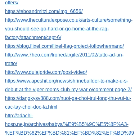
offers/
https://teboandmitzi.com/img_6656/
http://www.theculturalexpose.co.uk/arts-culture/something-
you-should-see-go-hard-or-go-home-at-the-rag-
factory/attachment/cept-6/
https://blog.flixel.com/flixel-flag-project-followhermano/
http://www.7heo.com/tronedargile/2011/02/tutto-ad-un-
tratto/
http://www.dulaipride.com/post-video/
https://www.apeshit.org/news/shrinebuilder-to-make-u-s-
debut-at-the-viper-rooms-club-my-war-o/comment-page-2/
https://dangkysv388.com/nuoi-ga-choi-trui-long-thu-vui-tu-
cac-tay-choi-doc-la.html
http://adachi-
hosp.ne.jp/archives/babys/%E9%B5%9C%E5%8F%A3-
%EF%BD%82%EF%BD%81%EF%BD%82%EF%BD%99