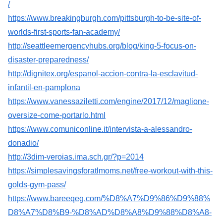
/
https://www.breakingburgh.com/pittsburgh-to-be-site-of-
worlds-first-sports-fan-academy/
http://seattleemergencyhubs.org/blog/king-5-focus-on-
disaster-preparedness/
http://dignitex.org/espanol-accion-contra-la-esclavitud-
infantil-en-pamplona
https://www.vanessaziletti.com/engine/2017/12/maglione-
oversize-come-portarlo.html
https://www.comuniconline.it/intervista-a-alessandro-
donadio/
http://3dim-veroias.ima.sch.gr/?p=2014
https://simplesavingsforatlmoms.net/free-workout-with-this-
golds-gym-pass/
https://www.bareeqeg.com/%D8%A7%D9%86%D9%88%
D8%A7%D8%B9-%D8%AD%D8%A8%D9%88%D8%A8-