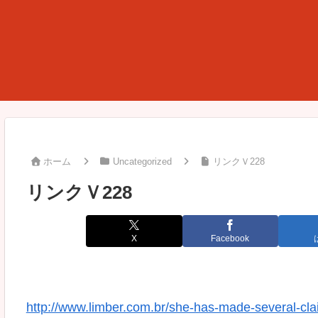
ホーム
Uncategorized
リンクＶ228
リンクＶ228
X
Facebook
http://www.limber.com.br/she-has-made-several-claim