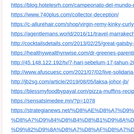
https://blog.hotelesrh.com/campeonato-del-mundo-
https://www.740plus.com/collector-deception/
https://c-allurehair.com/shop/virgin-remy-kinky-curl
https://agentlemans.world/2016/11/travel-marrakech
http://cocktailsdetails.com/2013/02/25/great-gatsby
https://healthywealthynwise.com/dr-greenes-parent
http://45.148.122.192/tv/7-hari-sebelum-17-tahun-2
http://www.afuscuesc.com/2021/07/02/live-solidaria
http://jb2sg.com/article/2019/08/05/laksa-johor-jb/
https://blessmyfoodbypayal.com/pizza-muffins-reci
https://sensatsimedee.mn/?p=1078
https://strategianews.net/%D8%AE%D8%A7%D
%D8%A7%D9%84%D8%B4%D8%B1%D9%8A%D
%D9%82%D9%8A%D8%A7%D8%AF%D8%A7%D