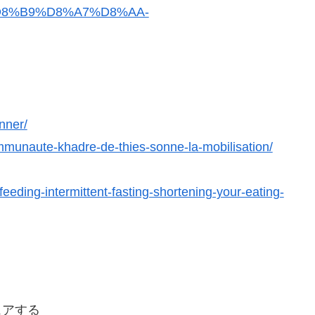
8%B9%D8%A7%D8%AA-
nner/
ommunaute-khadre-de-thies-sonne-la-mobilisation/
eeding-intermittent-fasting-shortening-your-eating-
ェアする