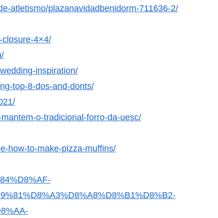
de-atletismo/plazanavidadbenidorm-711636-2/
y-closure-4×4/
/
-wedding-inspiration/
ing-top-8-dos-and-donts/
021/
-mantem-o-tradicional-forro-da-uesc/
pe-how-to-make-pizza-muffins/
9%84%D8%AF-
9%81%D8%A3%D8%A8%D8%B1%D8%B2-
8%AA-