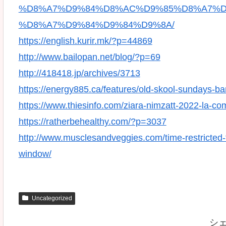
%D8%A7%D9%84%D8%AC%D9%85%D8%A7%D
%D8%A7%D9%84%D9%84%D9%8A/
https://english.kurir.mk/?p=44869
http://www.bailopan.net/blog/?p=69
http://418418.jp/archives/3713
https://energy885.ca/features/old-skool-sundays-ba
https://www.thiesinfo.com/ziara-nimzatt-2022-la-c
https://ratherbehealthy.com/?p=3037
http://www.musclesandveggies.com/time-restricted-f
window/
Uncategorized
シ