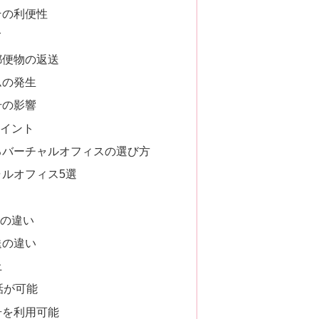
その利便性
て
郵便物の返送
ムの発生
号の影響
ポイント
るバーチャルオフィスの選び方
ルオフィス5選
箱の違い
送の違い
上
話が可能
号を利用可能