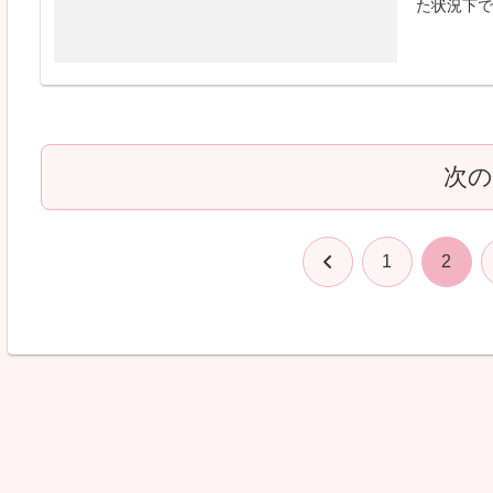
た状況下で
次
前
1
2
へ