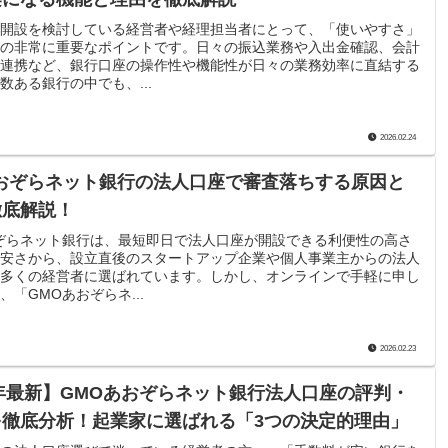
開設を検討している経営者や経理担当者にとって、「使いやすさ」
の非常に重要なポイントです。日々の振込業務や入出金確認、会計
連携など、銀行口座の操作性や機能性が日々の業務効率に直結する
数ある銀行の中でも、...
2026.02.24
おぞらネット銀行の法人口座で審査落ちする原因と
徹底解説！
ぞらネット銀行は、最短即日で法人口座が開設できる利便性の高さ
安さから、設立直後のスタートアップ企業や個人事業主からの法人
多くの経営者に選ばれています。しかし、オンラインで手軽に申し
、「GMOあおぞらネ...
2026.02.23
6年最新】GMOあおぞらネット銀行法人口座の評判・
を徹底分析！起業家に選ばれる「3つの決定的理由」