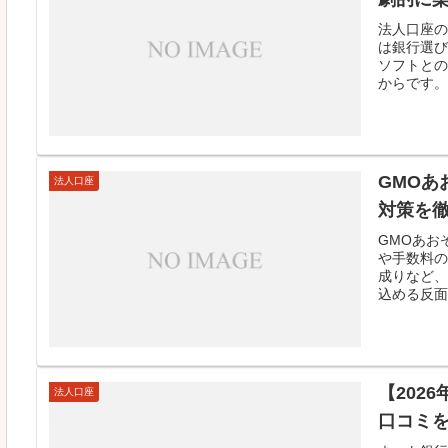
法人口座の
は銀行選び
ソフトとの
からです。
GMOあ
法人口座
対策を
GMOあお
や手数料の
成りなど、
込める反面
【202
法人口座
口コミ