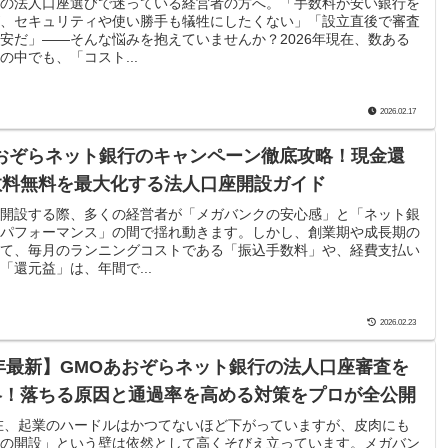
の法人口座選びで迷っている経営者の方へ。「手数料が安い銀行を
、セキュリティや使い勝手も犠牲にしたくない」「設立直後で審査
安だ」——そんな悩みを抱えていませんか？2026年現在、数ある
の中でも、「コスト...
2026.02.17
おぞらネット銀行のキャンペーン徹底攻略！現金還
数料無料を最大化する法人口座開設ガイド
開設する際、多くの経営者が「メガバンクの安心感」と「ネット銀
パフォーマンス」の間で揺れ動きます。しかし、創業期や成長期の
て、毎月のランニングコストである「振込手数料」や、経費支払い
「還元益」は、年間で...
2026.02.23
6年最新】GMOあおぞらネット銀行の法人口座審査を
略！落ちる原因と通過率を高める対策をプロが全公開
現在、起業のハードルはかつてないほど下がっていますが、皮肉にも
の開設」という壁は依然として高くそびえ立っています。メガバン