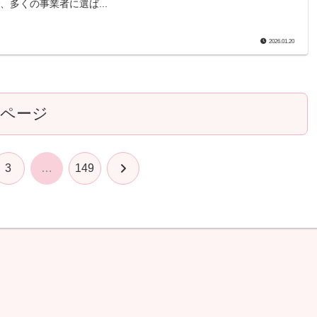
、多くの事業者に選ば...
2026.01.20
のページ
次
3
…
149
へ