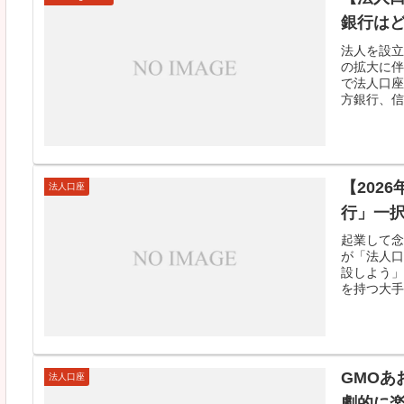
銀行は
法人を設立
の拡大に伴
で法人口座
方銀行、信
【202
法人口座
行」一択
起業して念
が「法人口
設しよう」
を持つ大手
GMOあ
法人口座
劇的に