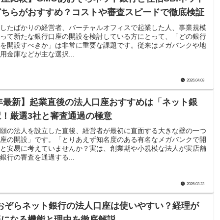
どちらがおすすめ？コストや審査スピードで徹底検証
したばかりの経営者、バーチャルオフィスで起業した人、事業規模
って新たな銀行口座の開設を検討している方にとって、「どの銀行
を開設すべきか」は非常に重要な課題です。従来はメガバンクや地
用金庫などが主な選択...
2026.04.08
6年最新】起業直後の法人口座おすすめは「ネット銀
！厳選3社と審査通過の極意
願の法人を設立した直後、経営者が最初に直面する大きな壁の一つ
座の開設」です。「とりあえず知名度のある有名なメガバンクで開
と安易に考えていませんか？実は、創業期や小規模な法人が実店舗
銀行の審査を通過する...
2026.03.23
おぞらネット銀行の法人口座は使いやすい？経理が
楽になる機能と理由を徹底解説