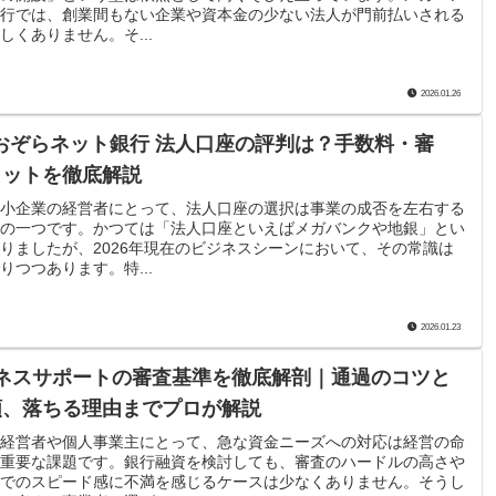
行では、創業間もない企業や資本金の少ない法人が門前払いされる
しくありません。そ...
2026.01.26
おぞらネット銀行 法人口座の評判は？手数料・審
リットを徹底解説
小企業の経営者にとって、法人口座の選択は事業の成否を左右する
の一つです。かつては「法人口座といえばメガバンクや地銀」とい
りましたが、2026年現在のビジネスシーンにおいて、その常識は
りつつあります。特...
2026.01.23
ジネスサポートの審査基準を徹底解剖｜通過のコツと
類、落ちる理由までプロが解説
経営者や個人事業主にとって、急な資金ニーズへの対応は経営の命
重要な課題です。銀行融資を検討しても、審査のハードルの高さや
でのスピード感に不満を感じるケースは少なくありません。そうし