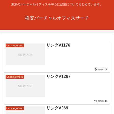
東京のバーチャルオフィスを中心に起業についてまとめています。
格安バーチャルオフィスサーチ
リンクV1176
Uncategorized
2025.02.01
リンクV1267
Uncategorized
2025.06.12
リンクV369
Uncategorized