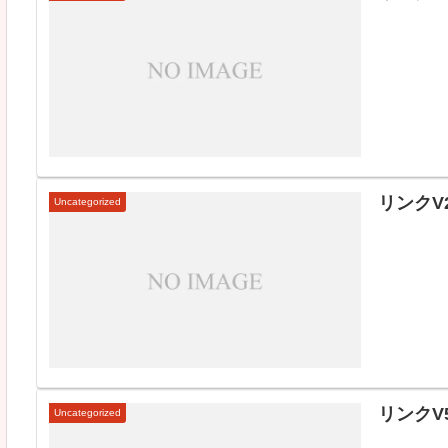
リンクV2
Uncategorized
リンクV5
Uncategorized