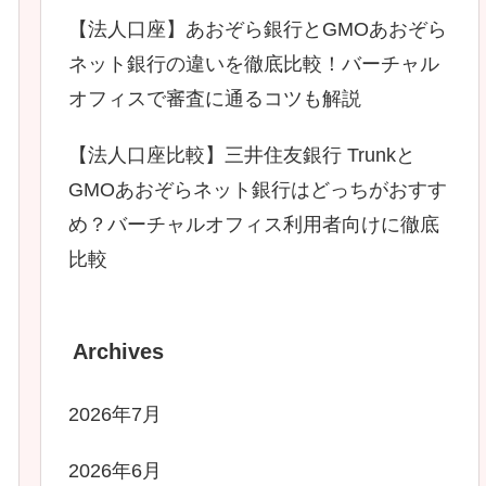
【法人口座】あおぞら銀行とGMOあおぞら
ネット銀行の違いを徹底比較！バーチャル
オフィスで審査に通るコツも解説
【法人口座比較】三井住友銀行 Trunkと
GMOあおぞらネット銀行はどっちがおすす
め？バーチャルオフィス利用者向けに徹底
比較
Archives
2026年7月
2026年6月