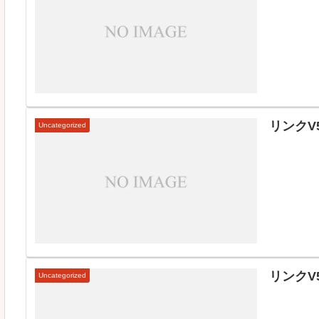
リンクV5
Uncategorized
リンクV5
Uncategorized