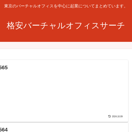
東京のバーチャルオフィスを中心に起業についてまとめています。
格安バーチャルオフィスサーチ
65
2024.10.09
64