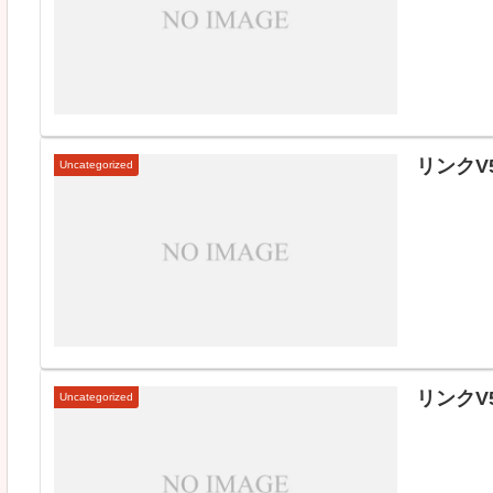
リンクV5
Uncategorized
リンクV5
Uncategorized